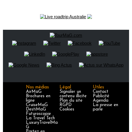
Nos médias
Légal
Utiles
AirMaG
Signaler un
Contact
Brochures en
contenu illicite
Publicité
ligne
Plan du site
Agenda
CruiseMaG
RGPD
La presse en
DestiMaG
Cookies
parle
Futuroscopie
La Travel Tech
LuxuryTravelMa
G
Partez en