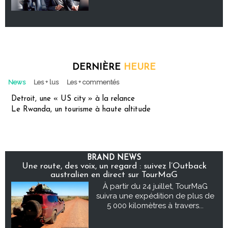
DERNIÈRE
HEURE
News
Les + lus
Les + commentés
Detroit, une « US city » à la relance
Le Rwanda, un tourisme à haute altitude
BRAND NEWS
Une route, des voix, un regard : suivez l’Outback
australien en direct sur TourMaG
À partir du 24 juillet, TourMaG
suivra une expédition de plus de
5 000 kilomètres à travers...