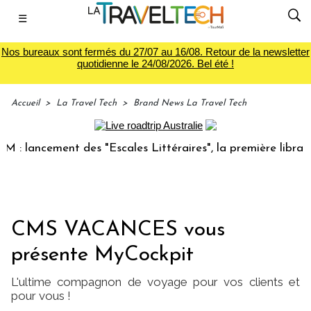
☰
Nos bureaux sont fermés du 27/07 au 16/08. Retour de la newsletter
quotidienne le 24/08/2026. Bel été !
Accueil
>
La Travel Tech
>
Brand News La Travel Tech
ancement des "Escales Littéraires", la première librairie du
CMS VACANCES vous
présente MyCockpit
L'ultime compagnon de voyage pour vos clients et
pour vous !