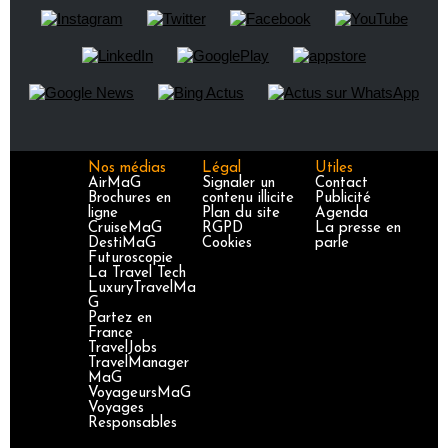
Nos médias
Légal
Utiles
AirMaG
Signaler un
Contact
Brochures en
contenu illicite
Publicité
ligne
Plan du site
Agenda
CruiseMaG
RGPD
La presse en
DestiMaG
Cookies
parle
Futuroscopie
La Travel Tech
LuxuryTravelMa
G
Partez en
France
TravelJobs
TravelManager
MaG
VoyageursMaG
Voyages
Responsables