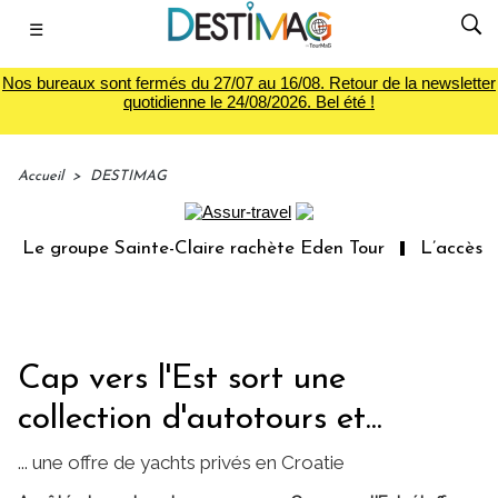
☰
Nos bureaux sont fermés du 27/07 au 16/08. Retour de la newsletter
quotidienne le 24/08/2026. Bel été !
Accueil
>
DESTIMAG
Le groupe Sainte-Claire rachète Eden Tour
L’accès aux
Cap vers l'Est sort une
collection d'autotours et...
... une offre de yachts privés en Croatie