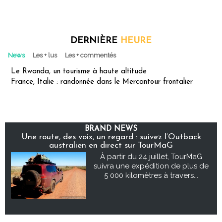
DERNIÈRE
HEURE
News
Les + lus
Les + commentés
Le Rwanda, un tourisme à haute altitude
France, Italie : randonnée dans le Mercantour frontalier
BRAND NEWS
Une route, des voix, un regard : suivez l’Outback
australien en direct sur TourMaG
À partir du 24 juillet, TourMaG
suivra une expédition de plus de
5 000 kilomètres à travers...