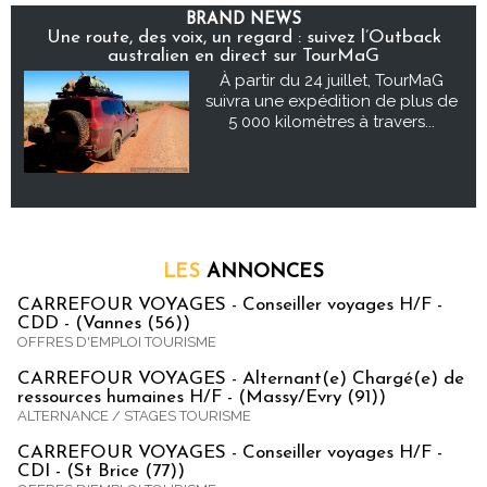
BRAND NEWS
Une route, des voix, un regard : suivez l’Outback
australien en direct sur TourMaG
À partir du 24 juillet, TourMaG
suivra une expédition de plus de
5 000 kilomètres à travers...
LES
ANNONCES
CARREFOUR VOYAGES - Conseiller voyages H/F -
CDD - (Vannes (56))
OFFRES D'EMPLOI TOURISME
CARREFOUR VOYAGES - Alternant(e) Chargé(e) de
ressources humaines H/F - (Massy/Evry (91))
ALTERNANCE / STAGES TOURISME
CARREFOUR VOYAGES - Conseiller voyages H/F -
CDI - (St Brice (77))