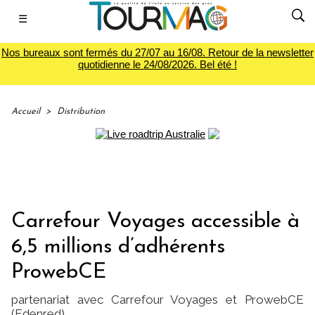
☰
Nos bureaux sont fermés du 27/07 au 16/08. Retour de la newsletter
quotidienne le 24/08/2026. Bel été !
Accueil
>
Distribution
Carrefour Voyages accessible à
6,5 millions d’adhérents
ProwebCE
partenariat avec Carrefour Voyages et ProwebCE
(Edenred)