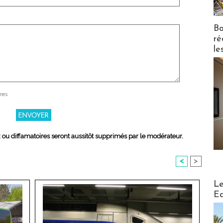
Bo
ré
le
res
x ou diffamatoires seront aussitôt supprimés par le modérateur.
<
>
Distribu
Le
Ed