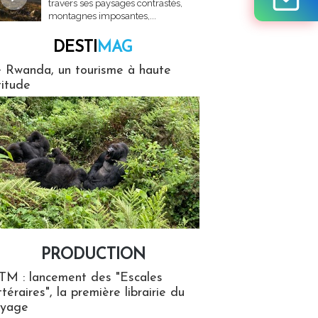
travers ses paysages contrastés,
montagnes imposantes,...
DESTI
MAG
MAG
 Rwanda, un tourisme à haute
titude
PRODUCTION
ion
TM : lancement des "Escales
ttéraires", la première librairie du
oyage