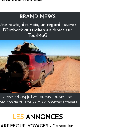
BRAND NEWS
Une route, des voix, un regard : suivez
l’Outback australien en direct sur
TourMaG
À partir du 24 juillet, TourMaG suivra une
pédition de plus de 5 000 kilomètres à travers...
LES
ANNONCES
ARREFOUR VOYAGES - Conseiller