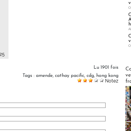
v
O
A
h
A
C
v
O
025
Publi-n
Lu 1901 fois
Co
ve
Tags
:
amende
,
cathay pacific
,
cdg
,
hong kong
Notez
fr