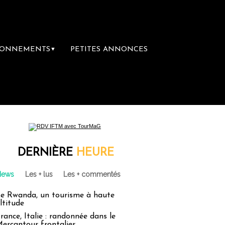
BONNEMENTS
PETITES ANNONCES
▼
DERNIÈRE
HEURE
News
Les + lus
Les + commentés
e Rwanda, un tourisme à haute
ltitude
rance, Italie : randonnée dans le
ercantour frontalier