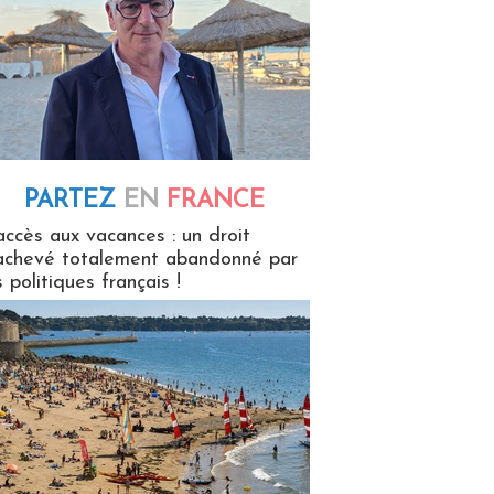
PARTEZ
EN
FRANCE
 en France
accès aux vacances : un droit
achevé totalement abandonné par
s politiques français !