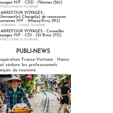
oyages H/F - CDD - (Vannes (56))
FFRES D'EMPLOI TOURISME
CARREFOUR VOYAGES -
lternant(e) Chargé(e) de ressources
umaines H/F - (Massy/Evry (91))
LTERNANCE / STAGES TOURISME
ARREFOUR VOYAGES - Conseiller
oyages H/F - CDI - (St Brice (77))
FFRES D'EMPLOI TOURISME
PUBLI-NEWS
ews
opération France-Vietnam : Hanoï
ut séduire les professionnels
ançais du tourisme