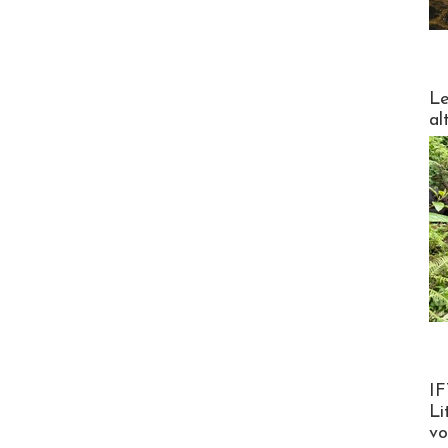
DESTI
Le
al
Product
IF
Li
v