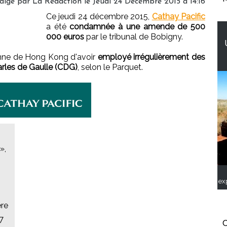
digé par
La Rédaction
le Jeudi 24 Décembre 2015 à 14:16
Ce jeudi 24 décembre 2015,
Cathay Pacific
a été
condamnée à une amende de 500
000 euros
par le tribunal de Bobigny.
enne de Hong Kong d'avoir
employé irrégulièrement des
arles de Gaulle (CDG)
, selon le Parquet.
»,
ex
ère
7
C