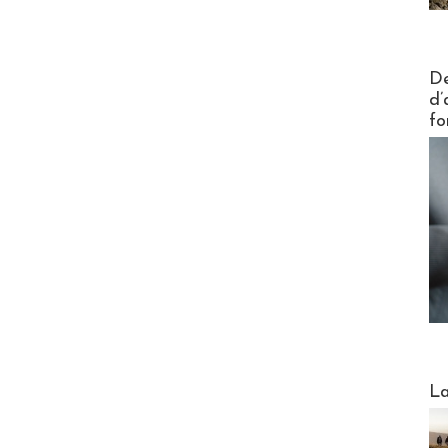
Actus V
De
d’
fo
Webinai
La