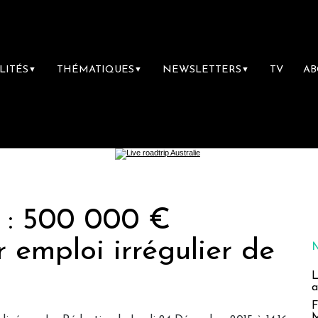
LITÉS
THÉMATIQUES
NEWSLETTERS
TV
A
▼
▼
▼
c : 500 000 €
emploi irrégulier de
L
a
F
M