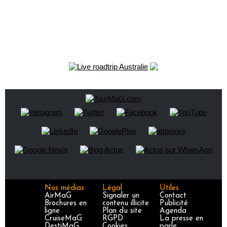
Nos médias
Légal
Utiles
AirMaG
Signaler un
Contact
Brochures en
contenu illicite
Publicité
ligne
Plan du site
Agenda
CruiseMaG
RGPD
La presse en
DestiMaG
Cookies
parle