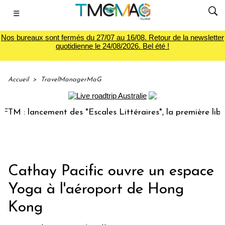
☰
Nos bureaux sont fermés du 27/07 au 16/08. Retour de la newsletter
quotidienne le 24/08/2026. Bel été !
Accueil
>
TravelManagerMaG
 : lancement des "Escales Littéraires", la première librairi
Cathay Pacific ouvre un espace
Yoga à l'aéroport de Hong
Kong