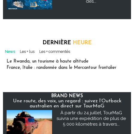
des...
DERNIÈRE
HEURE
News
Les + lus
Les + commentés
Le Rwanda, un tourisme à haute altitude
France, Italie : randonnée dans le Mercantour frontalier
BRAND NEWS
Une route, des voix, un regard : suivez l’Outback
australien en direct sur TourMaG
À partir du 24 juillet, TourMaG
suivra une expédition de plus de
5 000 kilomètres à travers...