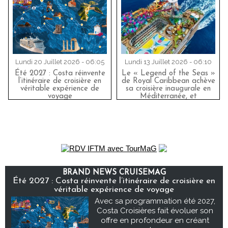
Lundi 20 Juillet 2026 - 06:05
Lundi 13 Juillet 2026 - 06:10
Été 2027 : Costa réinvente
Le « Legend of the Seas »
l’itinéraire de croisière en
de Royal Caribbean achève
véritable expérience de
sa croisière inaugurale en
voyage
Méditerranée, et
impressionne les
professionnels du secteur
BRAND NEWS CRUISEMAG
Été 2027 : Costa réinvente l’itinéraire de croisière en
véritable expérience de voyage
Avec sa programmation été 2027,
Costa Croisières fait évoluer son
offre en profondeur en créant