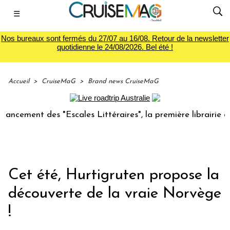
☰
Nos bureaux sont fermés du 27/07 au 16/08. Retour de la newsletter
quotidienne le 24/08/2026. Bel été !
Accueil
>
CruiseMaG
>
Brand news CruiseMaG
nt des "Escales Littéraires", la première librairie du voyag
Cet été, Hurtigruten propose la
découverte de la vraie Norvège
!