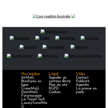
Nos médias
Légal
Utiles
AirMaG
Signaler un
Contact
Brochures en
contenu illicite
Publicité
ligne
Plan du site
Agenda
CruiseMaG
RGPD
La presse en
DestiMaG
Cookies
parle
Futuroscopie
La Travel Tech
LuxuryTravelMa
G