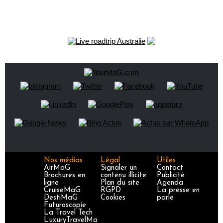
Nos médias
Légal
Utiles
AirMaG
Signaler un
Contact
Brochures en
contenu illicite
Publicité
ligne
Plan du site
Agenda
CruiseMaG
RGPD
La presse en
DestiMaG
Cookies
parle
Futuroscopie
La Travel Tech
LuxuryTravelMa