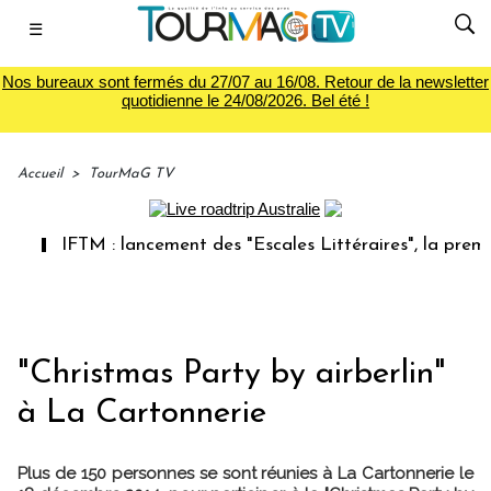
☰
Nos bureaux sont fermés du 27/07 au 16/08. Retour de la newsletter
quotidienne le 24/08/2026. Bel été !
Accueil
>
TourMaG TV
IFTM : lancement des "Escales Littéraires", la première
"Christmas Party by airberlin"
à La Cartonnerie
Plus de 150 personnes se sont réunies à La Cartonnerie le