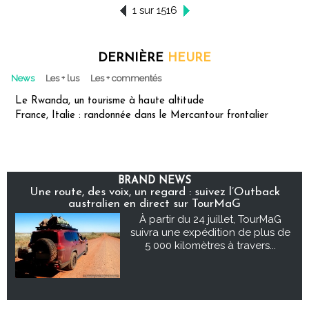
1 sur 1516
DERNIÈRE
HEURE
News
Les + lus
Les + commentés
Le Rwanda, un tourisme à haute altitude
France, Italie : randonnée dans le Mercantour frontalier
BRAND NEWS
Une route, des voix, un regard : suivez l’Outback
australien en direct sur TourMaG
À partir du 24 juillet, TourMaG
suivra une expédition de plus de
5 000 kilomètres à travers...