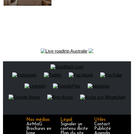
Nos médias
Légal
Utiles
AirMaG
Signaler un
Contact
Brochures en
contenu illicite
Publicité
ligne
Plan du site
Agenda