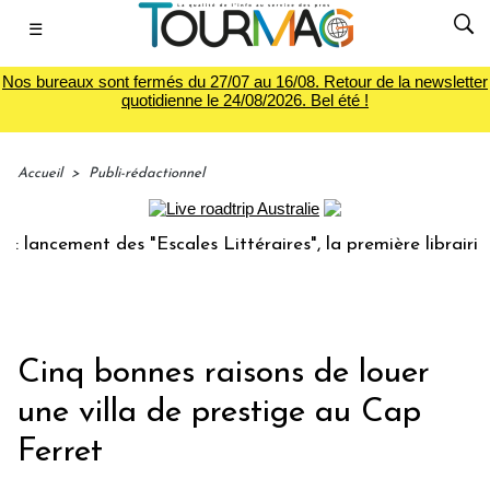
☰
Nos bureaux sont fermés du 27/07 au 16/08. Retour de la newsletter
quotidienne le 24/08/2026. Bel été !
Accueil
>
Publi-rédactionnel
cement des "Escales Littéraires", la première librairie du v
Cinq bonnes raisons de louer
une villa de prestige au Cap
Ferret