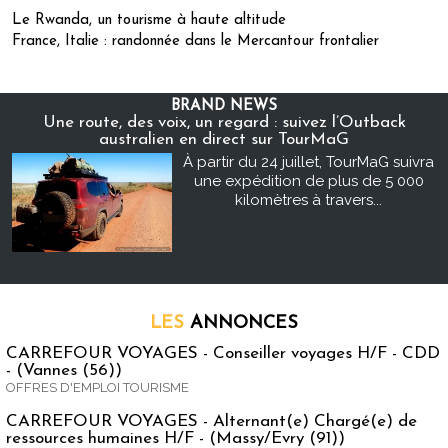
Le Rwanda, un tourisme à haute altitude
France, Italie : randonnée dans le Mercantour frontalier
BRAND NEWS
Une route, des voix, un regard : suivez l’Outback
australien en direct sur TourMaG
À partir du 24 juillet, TourMaG suivra
une expédition de plus de 5 000
kilomètres à travers...
LES
ANNONCES
CARREFOUR VOYAGES - Conseiller voyages H/F - CDD
- (Vannes (56))
OFFRES D'EMPLOI TOURISME
CARREFOUR VOYAGES - Alternant(e) Chargé(e) de
ressources humaines H/F - (Massy/Evry (91))