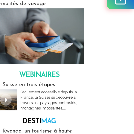
rmalités de voyage
WEBINAIRES
res
 Suisse en trois étapes
Facilement accessible depuis la
France, la Suisse se découvre à
travers ses paysages contrastés,
montagnes imposantes,...
DESTI
MAG
MAG
 Rwanda, un tourisme à haute