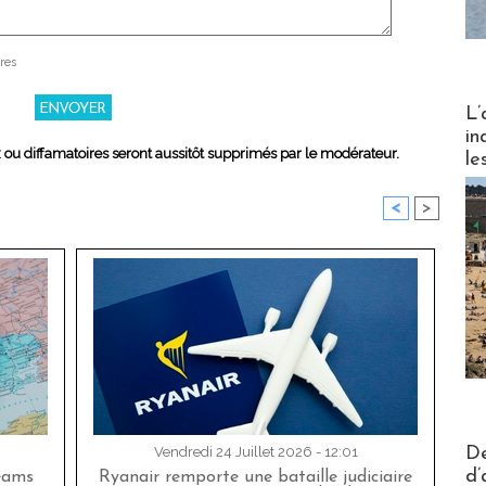
res
Partez
L’
in
x ou diffamatoires seront aussitôt supprimés par le modérateur.
le
<
>
Actus V
De
Vendredi 24 Juillet 2026 - 12:01
d’
eams
Ryanair remporte une bataille judiciaire