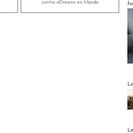
contre eDreams en Irlande
fo
Webinai
La
DESTI
Le