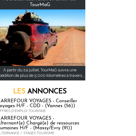
TourMaG
À partir du 24 juillet, TourMaG suivra une
pédition de plus de 5 000 kilomètres à travers...
LES
ANNONCES
ARREFOUR VOYAGES - Conseiller
oyages H/F - CDD - (Vannes (56))
FFRES D'EMPLOI TOURISME
CARREFOUR VOYAGES -
lternant(e) Chargé(e) de ressources
umaines H/F - (Massy/Evry (91))
LTERNANCE / STAGES TOURISME