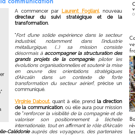
 la communication
C
v
A commencer par
Laurent Fogliani,
nouveau
O
directeur du suivi stratégique et de la
transformation
.
"
Fort d’une solide expérience dans le secteur
Publi-n
Co
industriel, notamment dans l’industrie
ve
métallurgique, (...) sa mission consiste
fr
désormais à
accompagner la structuration des
grands projets de la compagnie
, piloter les
évolutions organisationnelles et soutenir la mise
en œuvre des orientations stratégiques
er
d’Aircalin dans un contexte de forte
transformation du secteur aérien
", précise un
communiqué.
s"
Virginie Dabout,
quant à elle, prend
la direction
de la communication
, où elle aura pour mission
a
de "
renforcer la visibilité de la compagnie et de
Bo
valoriser son positionnement à l’échelle
internationale, tout en affirmant le rôle d’Aircalin
ré
le-Calédonie
auprès des voyageurs, des partenaires
le