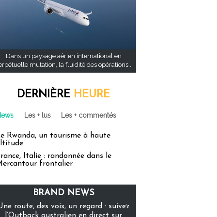
Dans un paysage aérien international en
rpétuelle mutation, la fluidité des opérations...
DERNIÈRE
HEURE
News
Les + lus
Les + commentés
e Rwanda, un tourisme à haute
ltitude
rance, Italie : randonnée dans le
ercantour frontalier
BRAND NEWS
Une route, des voix, un regard : suivez
l’Outback australien en direct sur