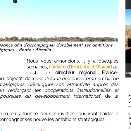
issance afin d’accompagner durablement ses ambitions
égiques - Photo : Aircalin
Nous vous annoncions, il y a quelques
semaines,
l'arrivée d'Emmanuel Oswald
au
poste de
directeur régional France-
ex
r objectif, de "
consolider la présence commerciale de
atégiques, développer son attractivité auprès des
n renforçant les coopérations institutionnelles et
poursuite du développement international
" de la
C
v
O
onien en annonce deux nouvelles, qui vont l'aider à
A
compagner ses nouvelles ambitions stratégiques.
h
A