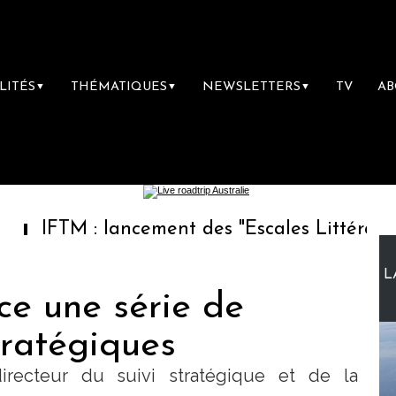
LITÉS
THÉMATIQUES
NEWSLETTERS
TV
A
▼
▼
▼
M : lancement des "Escales Littéraires", la pr
L
ce une série de
tratégiques
irecteur du suivi stratégique et de la