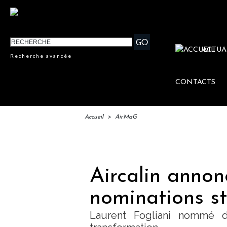
ACTUA
Recherche avancée
CONTACTS
Accueil
>
AirMaG
IFT
Aircalin annon
nominations s
Laurent Fogliani nommé d