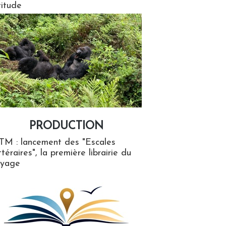
titude
PRODUCTION
ion
TM : lancement des "Escales
ttéraires", la première librairie du
oyage