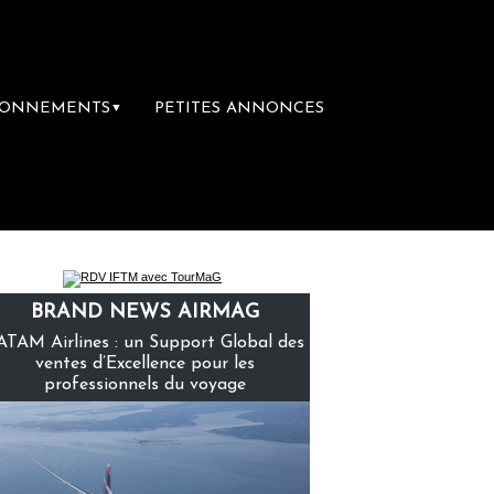
BONNEMENTS
PETITES ANNONCES
▼
emière librairie du voyage
Le groupe Sain
BRAND NEWS AIRMAG
ATAM Airlines : un Support Global des
ventes d’Excellence pour les
professionnels du voyage