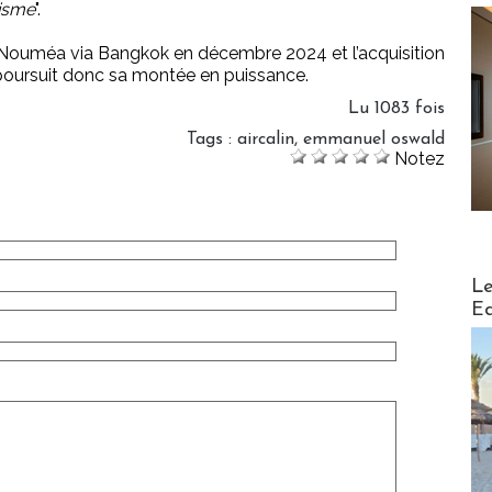
risme
".
s - Nouméa via Bangkok en décembre 2024 et l’acquisition
poursuit donc sa montée en puissance.
Lu 1083 fois
Tags
:
aircalin
,
emmanuel oswald
Notez
Distribu
Le
Ed