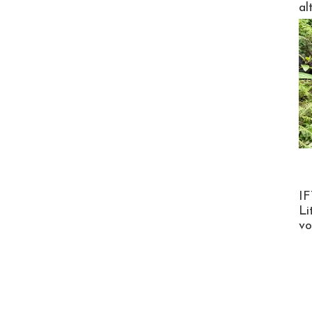
al
Product
IF
Li
v