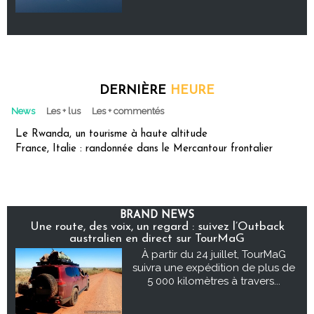
DERNIÈRE
HEURE
News
Les + lus
Les + commentés
Le Rwanda, un tourisme à haute altitude
France, Italie : randonnée dans le Mercantour frontalier
BRAND NEWS
Une route, des voix, un regard : suivez l’Outback
australien en direct sur TourMaG
À partir du 24 juillet, TourMaG
suivra une expédition de plus de
5 000 kilomètres à travers...