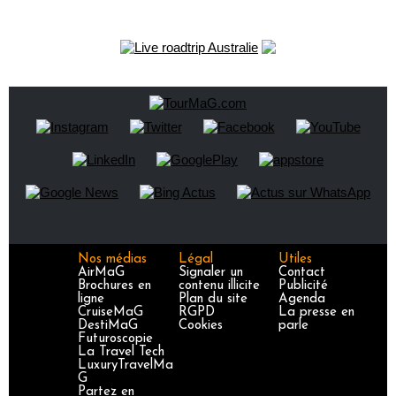
Nos médias
Légal
Utiles
AirMaG
Signaler un
Contact
Brochures en
contenu illicite
Publicité
ligne
Plan du site
Agenda
CruiseMaG
RGPD
La presse en
DestiMaG
Cookies
parle
Futuroscopie
La Travel Tech
LuxuryTravelMa
G
Partez en