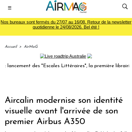
☰
Nos bureaux sont fermés du 27/07 au 16/08. Retour de la newsletter
quotidienne le 24/08/2026. Bel été !
Accueil
>
AirMaG
ncement des "Escales Littéraires", la première librairie du 
Aircalin modernise son identité
visuelle avant l'arrivée de son
premier Airbus A350