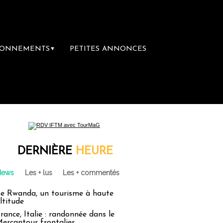
BONNEMENTS
PETITES ANNONCES
▼
DERNIÈRE
HEURE
News
Les + lus
Les + commentés
e Rwanda, un tourisme à haute
ltitude
rance, Italie : randonnée dans le
ercantour frontalier