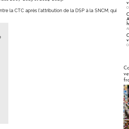
v
O
ontre la CTC après l'attribution de la DSP à la SNCM, qui
A
h
A
C
é
v
O
Publi-n
Co
ve
fr