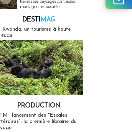
travers ses paysages contrastés,
montagnes imposantes,...
DESTI
MAG
MAG
 Rwanda, un tourisme à haute
titude
PRODUCTION
ion
TM : lancement des "Escales
ttéraires", la première librairie du
oyage