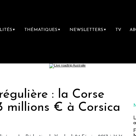
LITÉS
THÉMATIQUES
NEWSLETTERS
TV
A
▼
▼
▼
régulière : la Corse
3 millions € à Corsica
L
a
F
M