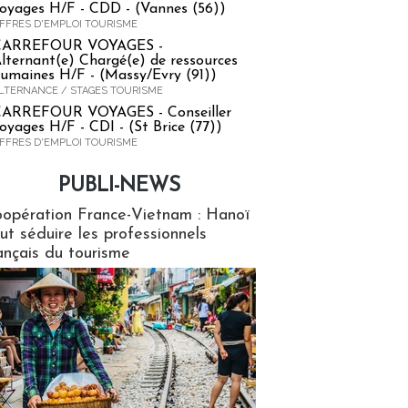
oyages H/F - CDD - (Vannes (56))
FFRES D'EMPLOI TOURISME
CARREFOUR VOYAGES -
lternant(e) Chargé(e) de ressources
umaines H/F - (Massy/Evry (91))
LTERNANCE / STAGES TOURISME
ARREFOUR VOYAGES - Conseiller
oyages H/F - CDI - (St Brice (77))
FFRES D'EMPLOI TOURISME
PUBLI-NEWS
ews
opération France-Vietnam : Hanoï
ut séduire les professionnels
ançais du tourisme