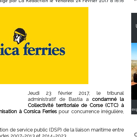
digé par
La Rédaction
le Vendredi 24 Février 2017 à 16:16
Jeudi 23 février 2017, le tribunal
administratif de Bastia a
condamné la
Collectivité territoriale de Corse (CTC) à
ex
nisation à Corsica Ferries
pour concurrence irrégulière,
on de service public (DSP) de la liaison maritime entre
C
riodes 2007-2013 et 2014-2023.