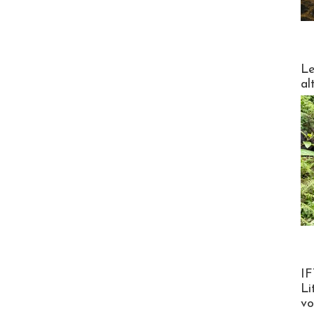
DESTI
Le
al
Product
IF
Li
v