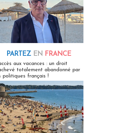
PARTEZ
EN
FRANCE
 en France
accès aux vacances : un droit
achevé totalement abandonné par
s politiques français !