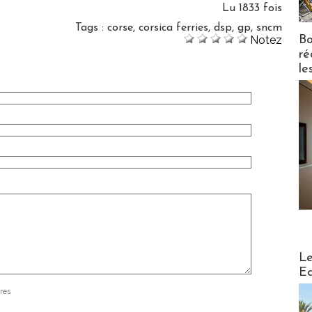
Lu 1833 fois
Tags
:
corse
,
corsica ferries
,
dsp
,
gp
,
sncm
Bo
Notez
ré
le
Distribu
Le
Ed
res