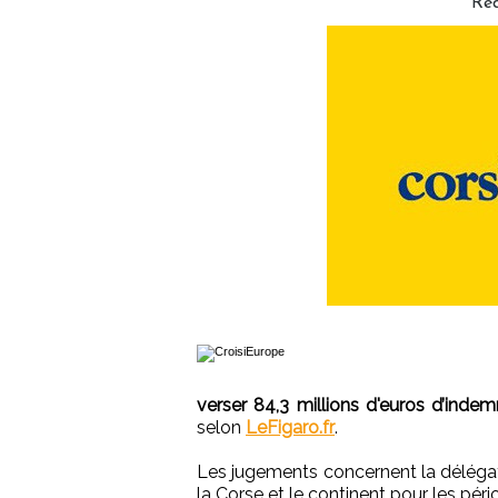
Ré
verser 84,3 millions d'euros d’indem
selon
LeFigaro.fr
.
Les jugements concernent la délégati
la Corse et le continent pour les pé