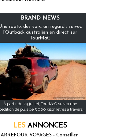
BRAND NEWS
Une route, des voix, un regard : suivez
l’Outback australien en direct sur
TourMaG
À partir du 24 juillet, TourMaG suivra une
pédition de plus de 5 000 kilomètres à travers...
LES
ANNONCES
ARREFOUR VOYAGES - Conseiller