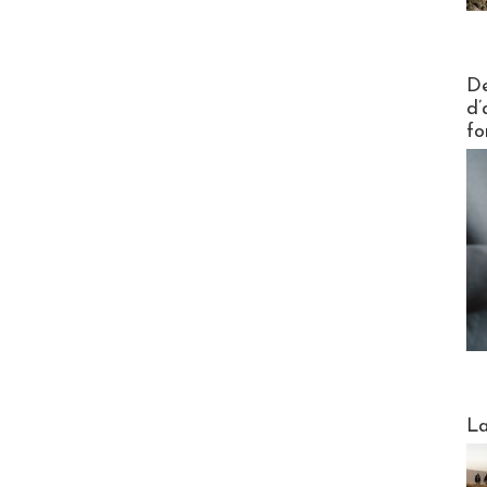
Actus V
De
d’
fo
Webinai
La