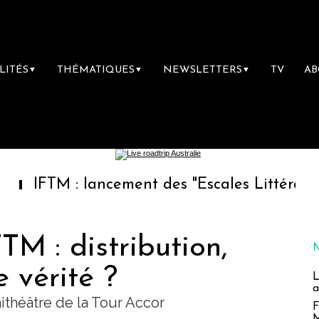
LITÉS
THÉMATIQUES
NEWSLETTERS
TV
A
▼
▼
▼
 : lancement des "Escales Littéraires", la pr
M : distribution,
e vérité ?
L
a
hithéâtre de la Tour Accor
F
M