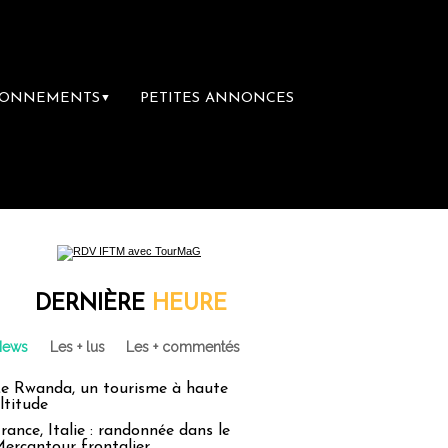
BONNEMENTS
PETITES ANNONCES
▼
emière librairie du voyage
Le groupe Saint
DERNIÈRE
HEURE
News
Les + lus
Les + commentés
e Rwanda, un tourisme à haute
ltitude
rance, Italie : randonnée dans le
ercantour frontalier