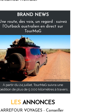
BRAND NEWS
Une route, des voix, un regard : suivez
l’Outback australien en direct sur
TourMaG
À partir du 24 juillet, TourMaG suivra une
pédition de plus de 5 000 kilomètres à travers...
LES
ANNONCES
ARREFOUR VOYAGES - Conseiller