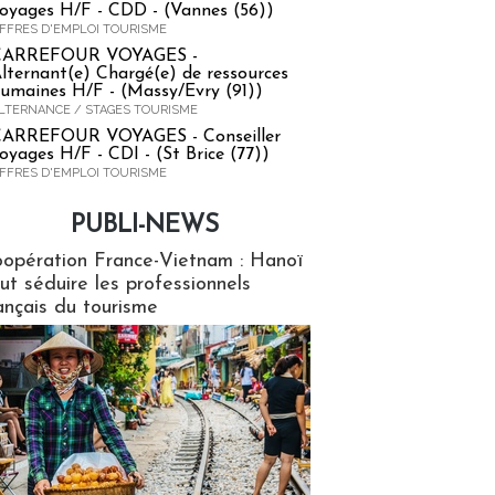
oyages H/F - CDD - (Vannes (56))
FFRES D'EMPLOI TOURISME
CARREFOUR VOYAGES -
lternant(e) Chargé(e) de ressources
umaines H/F - (Massy/Evry (91))
LTERNANCE / STAGES TOURISME
ARREFOUR VOYAGES - Conseiller
oyages H/F - CDI - (St Brice (77))
FFRES D'EMPLOI TOURISME
PUBLI-NEWS
ews
opération France-Vietnam : Hanoï
ut séduire les professionnels
ançais du tourisme