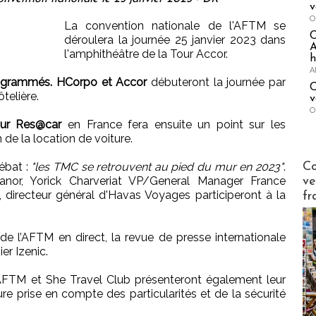
v
O
La convention nationale de l'AFTM se
déroulera la journée 25 janvier 2023 dans
A
l'amphithéâtre de la Tour Accor.
h
A
programmés. HCorpo et Accor
débuteront la journée par
C
ôtelière.
v
O
our Res@car
en France fera ensuite un point sur les
 de la location de voiture.
Publi-n
Co
débat :
"les TMC se retrouvent au pied du mur en 2023"
.
nor, Yorick Charveriat VP/General Manager France
ve
, directeur général d'Havas Voyages participeront à la
fr
 de l’AFTM en direct, la revue de presse internationale
er Izenic.
l’AFTM et She Travel Club présenteront également leur
ure prise en compte des particularités et de la sécurité