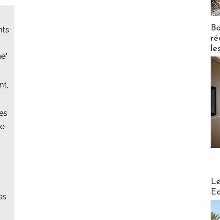
Bo
nts
ré
le
ne"
nt,
des
ée
Distribu
Le
Ed
es