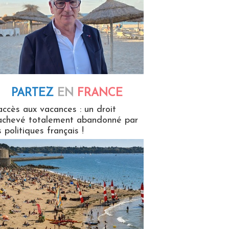
PARTEZ
EN
FRANCE
 en France
accès aux vacances : un droit
achevé totalement abandonné par
s politiques français !