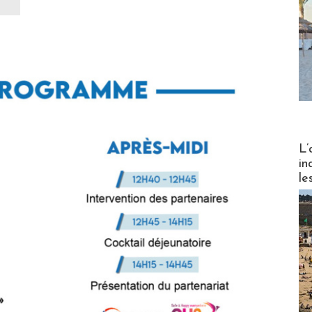
Partez
L’
in
le