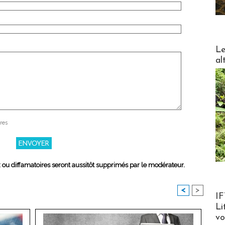
DESTI
Le
al
res
x ou diffamatoires seront aussitôt supprimés par le modérateur.
<
>
Product
IF
Li
v