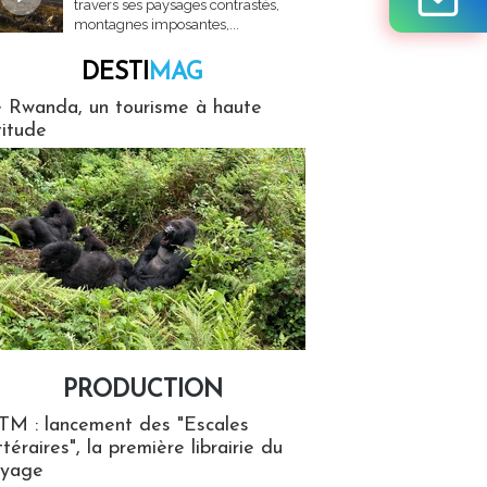
travers ses paysages contrastés,
montagnes imposantes,...
DESTI
MAG
MAG
 Rwanda, un tourisme à haute
titude
PRODUCTION
ion
TM : lancement des "Escales
ttéraires", la première librairie du
oyage