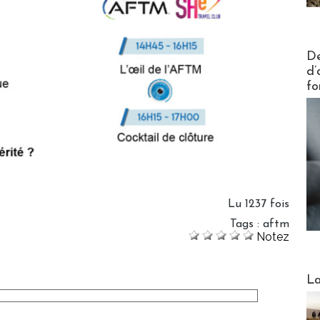
Actus V
De
d’
fo
Lu 1237 fois
Tags
:
aftm
Notez
Webinai
La