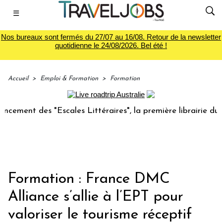
☰
Nos bureaux sont fermés du 27/07 au 16/08. Retour de la newsletter
quotidienne le 24/08/2026. Bel été !
Accueil
>
Emploi & Formation
>
Formation
 des "Escales Littéraires", la première librairie du voyage
Formation : France DMC
Alliance s’allie à l’EPT pour
valoriser le tourisme réceptif