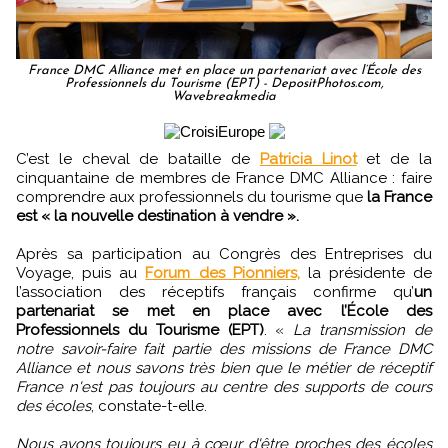
France DMC Alliance met en place un partenariat avec l’École des
Professionnels du Tourisme (EPT) - DepositPhotos.com,
Wavebreakmedia
C’est le cheval de bataille de
Patricia Linot
et de la
cinquantaine de membres de France DMC Alliance : faire
comprendre aux professionnels du tourisme que
la France
est « la nouvelle destination à vendre ».
Après sa participation au Congrès des Entreprises du
Voyage, puis au
Forum des Pionniers,
la présidente de
l’association des réceptifs français confirme qu’
un
partenariat se met en place avec l’École des
Professionnels du Tourisme (EPT)
. «
La transmission de
notre savoir-faire fait partie des missions de France DMC
Alliance et nous savons très bien que le métier de réceptif
France n'est pas toujours au centre des supports de cours
des écoles
, constate-t-elle.
Nous avons toujours eu à cœur d'être proches des écoles