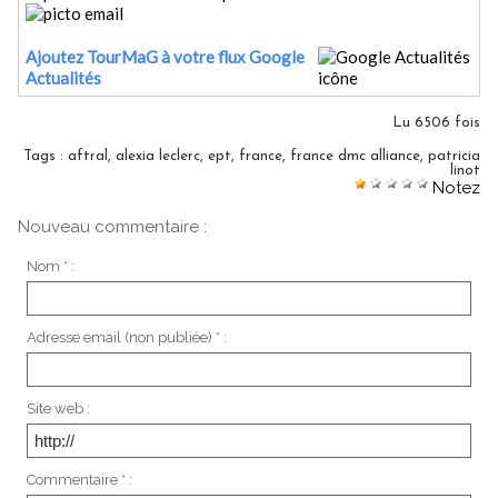
Ajoutez TourMaG à votre flux Google
Actualités
Lu 6506 fois
Tags
:
aftral
,
alexia leclerc
,
ept
,
france
,
france dmc alliance
,
patricia
linot
Notez
Nouveau commentaire :
Nom * :
Adresse email (non publiée) * :
Site web :
Commentaire * :