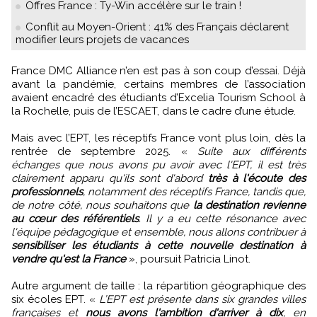
Offres France : Ty-Win accélère sur le train !
Conflit au Moyen-Orient : 41% des Français déclarent
modifier leurs projets de vacances
France DMC Alliance n’en est pas à son coup d’essai. Déjà
avant la pandémie, certains membres de l’association
avaient encadré des étudiants d’Excelia Tourism School à
la Rochelle, puis de l’ESCAET, dans le cadre d’une étude.
Mais avec l’EPT, les réceptifs France vont plus loin, dès la
rentrée de septembre 2025. «
Suite aux différents
échanges que nous avons pu avoir avec l'EPT, il est très
clairement apparu qu'ils sont d'abord
très à l'écoute des
professionnels
, notamment des réceptifs France, tandis que,
de notre côté, nous souhaitons que
la destination revienne
au cœur des référentiels
. Il y a eu cette résonance avec
l'équipe pédagogique et ensemble, nous allons contribuer à
sensibiliser les étudiants à cette nouvelle destination à
vendre qu'est la France
», poursuit Patricia Linot.
Autre argument de taille : la répartition géographique des
six écoles EPT. «
L’EPT est présente dans six grandes villes
françaises et
nous avons l'ambition d'arriver à dix
, en