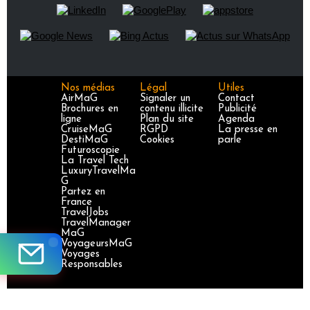
Nos médias
Légal
Utiles
AirMaG
Signaler un
Contact
Brochures en
contenu illicite
Publicité
ligne
Plan du site
Agenda
CruiseMaG
RGPD
La presse en
DestiMaG
Cookies
parle
Futuroscopie
La Travel Tech
LuxuryTravelMa
G
Partez en
France
TravelJobs
TravelManager
MaG
VoyageursMaG
Voyages
Responsables