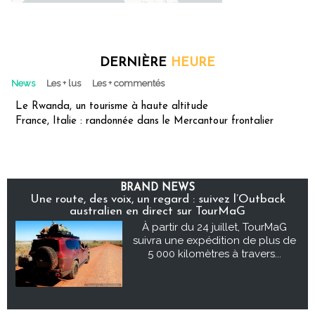
DERNIÈRE
HEURE
News
Les + lus
Les + commentés
Le Rwanda, un tourisme à haute altitude
France, Italie : randonnée dans le Mercantour frontalier
BRAND NEWS
Une route, des voix, un regard : suivez l’Outback
australien en direct sur TourMaG
À partir du 24 juillet, TourMaG
suivra une expédition de plus de
5 000 kilomètres à travers...