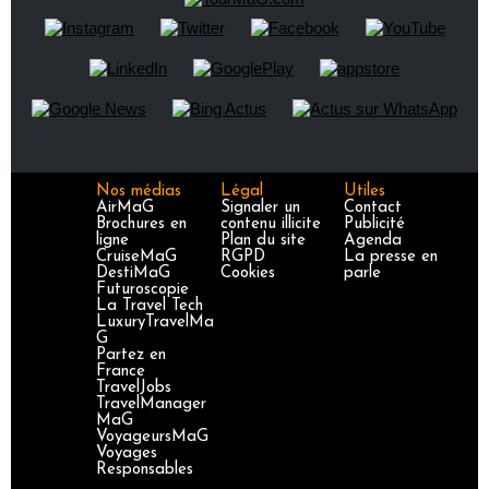
Nos médias
Légal
Utiles
AirMaG
Signaler un
Contact
Brochures en
contenu illicite
Publicité
ligne
Plan du site
Agenda
CruiseMaG
RGPD
La presse en
DestiMaG
Cookies
parle
Futuroscopie
La Travel Tech
LuxuryTravelMa
G
Partez en
France
TravelJobs
TravelManager
MaG
VoyageursMaG
Voyages
Responsables