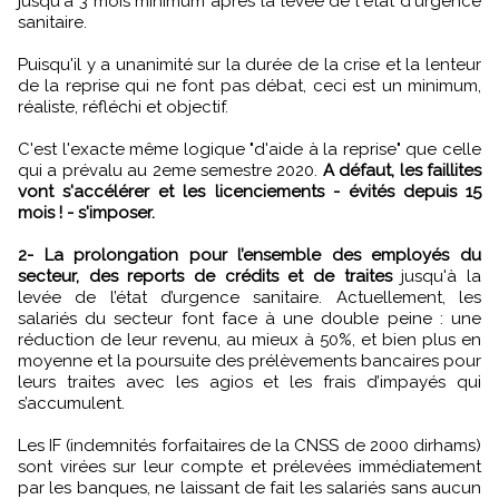
jusqu'à 3 mois minimum après la levée de l'état d'urgence
sanitaire.
Puisqu'il y a unanimité sur la durée de la crise et la lenteur
de la reprise qui ne font pas débat, ceci est un minimum,
réaliste, réfléchi et objectif.
C'est l'exacte même logique "d'aide à la reprise" que celle
qui a prévalu au 2eme semestre 2020.
A défaut, les faillites
vont s'accélérer et les licenciements - évités depuis 15
mois ! - s'imposer.
2- La prolongation pour l’ensemble des employés du
secteur, des reports de crédits et de traites
jusqu'à la
levée de l’état d’urgence sanitaire. Actuellement, les
salariés du secteur font face à une double peine : une
réduction de leur revenu, au mieux à 50%, et bien plus en
moyenne et la poursuite des prélèvements bancaires pour
leurs traites avec les agios et les frais d’impayés qui
s’accumulent.
Les IF (indemnités forfaitaires de la CNSS de 2000 dirhams)
sont virées sur leur compte et prélevées immédiatement
par les banques, ne laissant de fait les salariés sans aucun