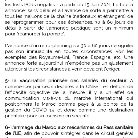
les tests PCRs négatifs - à partir du 15 Juin 2021. Le tout à
annoncer sans délai et à l'avance de sorte à permettre à
tous les maillons de la chaîne (nationaux et étrangers) de
se reprogrammer pour ces échéances. 30 à 60 jours de
délai à partir de l'annonce publique sont un minimum
pour "réamorcer la pompe".
L'annonce d'un rétro-planning sur 30 à 60 jours ne signifie
pas son immuabilité en toutes circonstances. Voir les
exemples des Royaume-Uni, France, Espagne, etc. Une
annonce forte aujourd'hui n'empêche pas un ajustement
ultérieur si les circonstances à venir devaient l'exiger.
5- la vaccination priorisée des salariés du secteur.
A
commencer par ceux déclarés à la CNSS : en dehors de
l’efficacité objective de la mesure, il y a un effet de
communication vis-à-vis du marché international qui
positionnera le Maroc comme pays à la pointe de la
gestion du COVID 19 et donc comme une destination
prioritaire pour un tourisme en sécurité.
6- l'arrimage du Maroc aux mécanismes du Pass sanitaire
de l'UE
, afin de pouvoir s’intégrer dans le circuit général