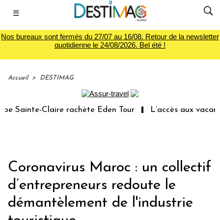
☰
Nos bureaux sont fermés du 27/07 au 16/08. Retour de la newsletter
quotidienne le 24/08/2026. Bel été !
Accueil
>
DESTIMAG
 Sainte-Claire rachète Eden Tour
L’accès aux vacances 
Coronavirus Maroc : un collectif
d’entrepreneurs redoute le
démantèlement de l'industrie