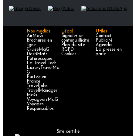
Nos médias
Légal
Utiles
AirMaG
Signaler un
Contact
Brochures en
contenu illicite
Publicité
ligne
Plan du site
Agenda
CruiseMaG
RGPD
La presse en
DestiMaG
Cookies
parle
Futuroscopie
La Travel Tech
LuxuryTravelMa
G
Partez en
France
TravelJobs
TravelManager
MaG
VoyageursMaG
Voyages
Responsables
Site certifié