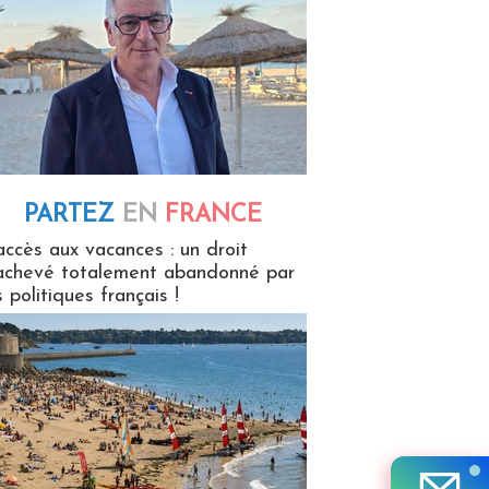
PARTEZ
EN
FRANCE
 en France
accès aux vacances : un droit
achevé totalement abandonné par
s politiques français !