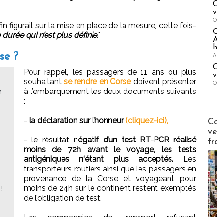
C
v
O
in figurait sur la mise en place de la mesure, cette fois-
durée qui n’est plus définie.
"
A
h
se ?
A
C
Pour rappel, les passagers de 11 ans ou plus
v
souhaitant
se rendre en Corse
doivent présenter
O
é
à l’embarquement les deux documents suivants
:
Publi-n
-
la déclaration sur l’honneur
(cliquez-ici),
Co
ve
- le résultat n
égatif d’un test RT-PCR réalisé
fr
moins de 72h avant le voyage, les tests
antigéniques n‘étant plus acceptés.
Les
transporteurs routiers ainsi que les passagers en
provenance de la Corse et voyageant pour
moins de 24h sur le continent restent exemptés
!
de l’obligation de test.