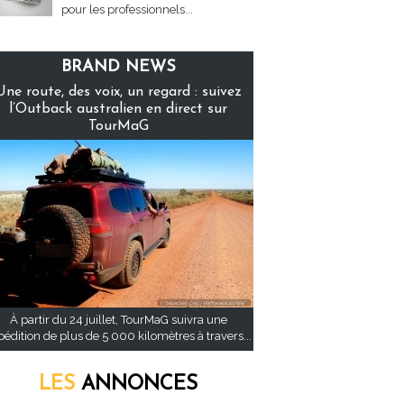
pour les professionnels...
BRAND NEWS
Une route, des voix, un regard : suivez
l’Outback australien en direct sur
TourMaG
À partir du 24 juillet, TourMaG suivra une
pédition de plus de 5 000 kilomètres à travers...
LES
ANNONCES