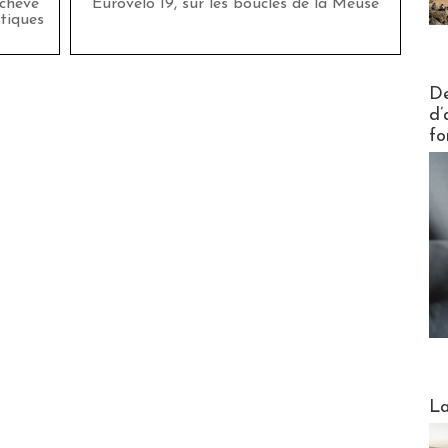
achevé
Eurovélo 19, sur les boucles de la Meuse
tiques
Actus V
De
d’
fo
Webinai
La