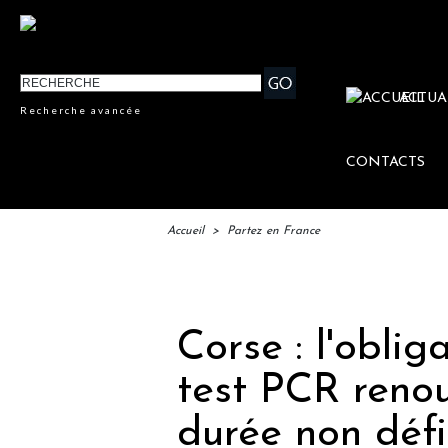
ACTUA
Recherche avancée
CONTACTS
Accueil
>
Partez en France
IFTM :
Corse : l'obli
test PCR reno
durée non défi