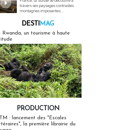
France, la Suisse se découvre à
travers ses paysages contrastés,
montagnes imposantes,...
DESTI
MAG
MAG
 Rwanda, un tourisme à haute
titude
PRODUCTION
ion
TM : lancement des "Escales
ttéraires", la première librairie du