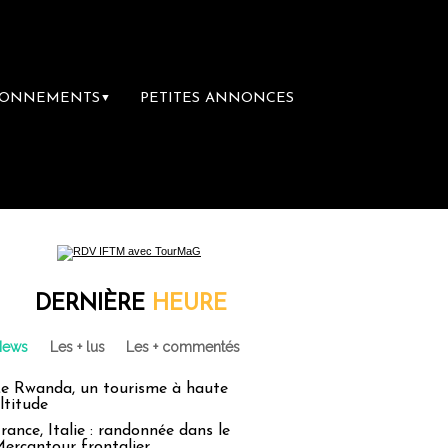
BONNEMENTS
PETITES ANNONCES
▼
ière librairie du voyage
Le groupe Sainte-
DERNIÈRE
HEURE
News
Les + lus
Les + commentés
e Rwanda, un tourisme à haute
ltitude
rance, Italie : randonnée dans le
ercantour frontalier