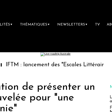
LITÉS
THÉMATIQUES
NEWSLETTERS
TV
A
▼
▼
▼
 lancement des "Escales Littéraires", la prem
gation de présenter un
uvelée pour "une
L
a
nie"
F
M