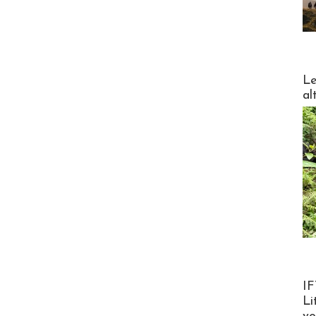
DESTI
Le
al
Product
IF
Li