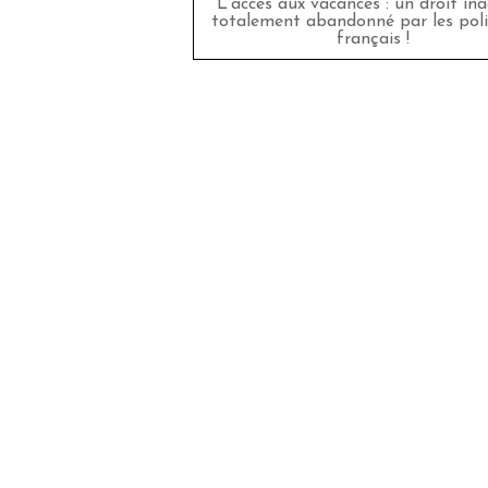
L’accès aux vacances : un droit in
totalement abandonné par les poli
français !