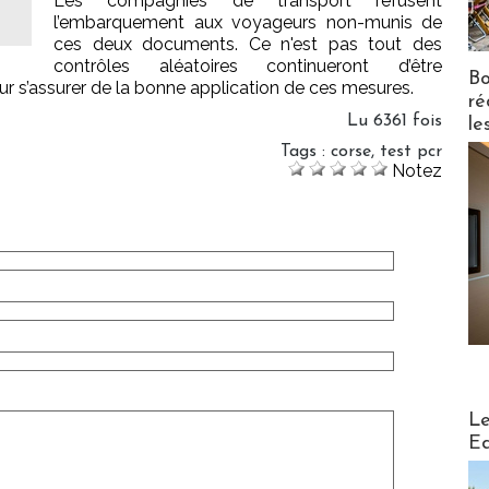
Les compagnies de transport refusent
l’embarquement aux voyageurs non-munis de
ces deux documents. Ce n'est pas tout des
contrôles aléatoires continueront d’être
Bo
pour s’assurer de la bonne application de ces mesures.
ré
Lu 6361 fois
le
Tags
:
corse
,
test pcr
Notez
Distribu
Le
Ed