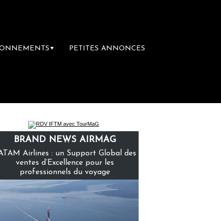
BONNEMENTS
PETITES ANNONCES
▼
mière librairie du voyage
Le groupe Saint
BRAND NEWS AIRMAG
ATAM Airlines : un Support Global des
ventes d’Excellence pour les
professionnels du voyage