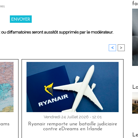
fo
res
x ou diffamatoires seront aussitôt supprimés par le modérateur.
<
>
Webinai
La
Vendredi 24 Juillet 2026 - 12:01
eams
Ryanair remporte une bataille judiciaire
contre eDreams en Irlande
DESTI
Le