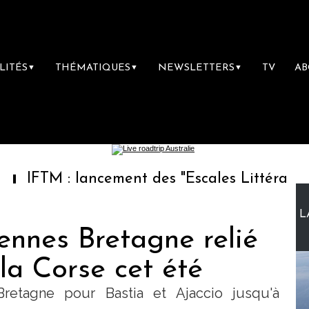
LITÉS
THÉMATIQUES
NEWSLETTERS
TV
A
▼
▼
▼
: lancement des "Escales Littéraires", la pre
L
Rennes Bretagne relié
la Corse cet été
retagne pour Bastia et Ajaccio jusqu'à