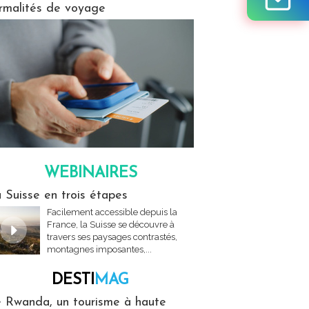
rmalités de voyage
WEBINAIRES
res
 Suisse en trois étapes
Facilement accessible depuis la
France, la Suisse se découvre à
travers ses paysages contrastés,
montagnes imposantes,...
DESTI
MAG
MAG
 Rwanda, un tourisme à haute