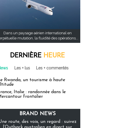
Dans un paysage aérien international en
rpétuelle mutation, la fluidité des opérations...
DERNIÈRE
HEURE
News
Les + lus
Les + commentés
e Rwanda, un tourisme à haute
ltitude
rance, Italie : randonnée dans le
ercantour frontalier
BRAND NEWS
Une route, des voix, un regard : suivez
l’Outback australien en direct sur