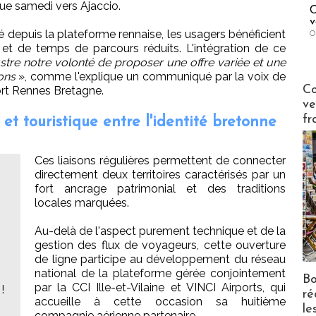
ue samedi vers Ajaccio.
C
v
é depuis la plateforme rennaise, les usagers bénéficient
O
 et de temps de parcours réduits. L'intégration de ce
lustre notre volonté de proposer une offre variée et une
ons
», comme l'explique un communiqué par la voix de
Publi-n
Co
port Rennes Bretagne.
ve
fr
et touristique entre l'identité bretonne
Ces liaisons régulières permettent de connecter
directement deux territoires caractérisés par un
fort ancrage patrimonial et des traditions
locales marquées.
Au-delà de l'aspect purement technique et de la
gestion des flux de voyageurs, cette ouverture
de ligne participe au développement du réseau
national de la plateforme gérée conjointement
Bo
par la CCI Ille-et-Vilaine et VINCI Airports, qui
!
ré
accueille à cette occasion sa huitième
le
compagnie aérienne partenaire.