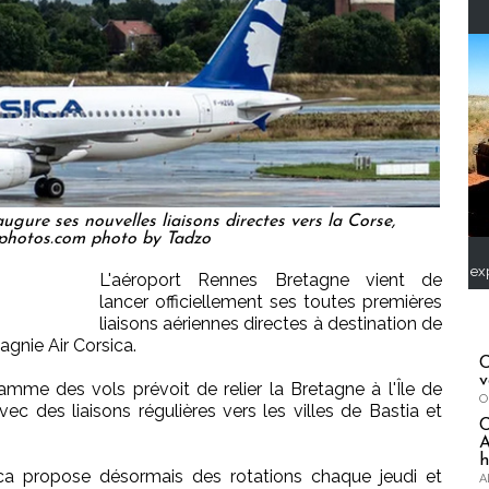
gure ses nouvelles liaisons directes vers la Corse,
photos.com photo by Tadzo
ex
L'aéroport Rennes Bretagne vient de
lancer officiellement ses toutes premières
liaisons aériennes directes à destination de
gnie Air Corsica.
C
v
mme des vols prévoit de relier la Bretagne à l'Île de
O
c des liaisons régulières vers les villes de Bastia et
A
h
sica propose désormais des rotations chaque jeudi et
A