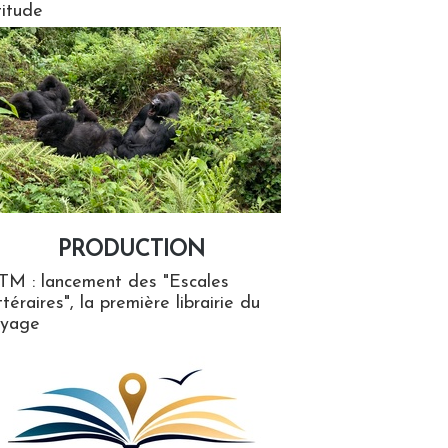
titude
PRODUCTION
ion
TM : lancement des "Escales
ttéraires", la première librairie du
oyage