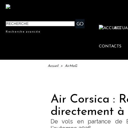
ACTUA
Recherche avancée
CONTACTS
Accueil
>
AirMaG
IFTM 
Air Corsica : 
directement à 
De vols en partance de B