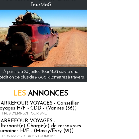
TourMaG
À partir du 24 juillet, TourMaG suivra une
pédition de plus de 5 000 kilomètres à travers...
LES
ANNONCES
ARREFOUR VOYAGES - Conseiller
oyages H/F - CDD - (Vannes (56))
FFRES D'EMPLOI TOURISME
CARREFOUR VOYAGES -
lternant(e) Chargé(e) de ressources
umaines H/F - (Massy/Evry (91))
LTERNANCE / STAGES TOURISME