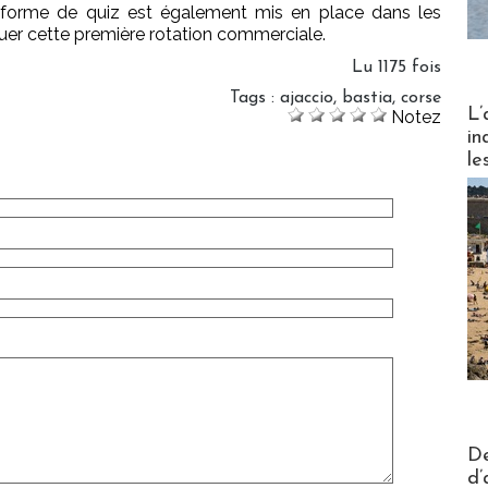
forme de quiz est également mis en place dans les
er cette première rotation commerciale.
Lu 1175 fois
Tags
:
ajaccio
,
bastia
,
corse
Partez
L’
Notez
in
le
Actus V
De
d’