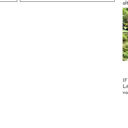
al
Product
IF
Li
v