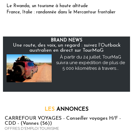
Le Rwanda, un tourisme à haute altitude
France, Italie : randonnée dans le Mercantour frontalier
BRAND NEWS
Une route, des voix, un regard : suivez l’Outback
australien en direct sur TourMaG
À partir du 24 juillet, TourMaG
suivra une expédition de plus de
5 000 kilomètres à travers...
LES
ANNONCES
CARREFOUR VOYAGES - Conseiller voyages H/F -
CDD - (Vannes (56))
OFFRES D'EMPLOI TOURISME