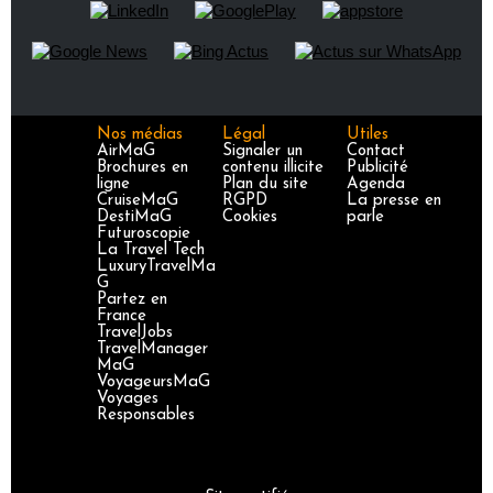
Nos médias
Légal
Utiles
AirMaG
Signaler un
Contact
Brochures en
contenu illicite
Publicité
ligne
Plan du site
Agenda
CruiseMaG
RGPD
La presse en
DestiMaG
Cookies
parle
Futuroscopie
La Travel Tech
LuxuryTravelMa
G
Partez en
France
TravelJobs
TravelManager
MaG
VoyageursMaG
Voyages
Responsables