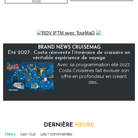
Asia
BRAND NEWS CRUISEMAG
Été 2027 : Costa réinvente l’itinéraire de croisière en
véritable expérience de voyage
Avec sa programmation été 2027,
Costa Croisières fait évoluer son
offre en profondeur en créant
des...
DERNIÈRE
HEURE
News
Les + lus
Les + commentés