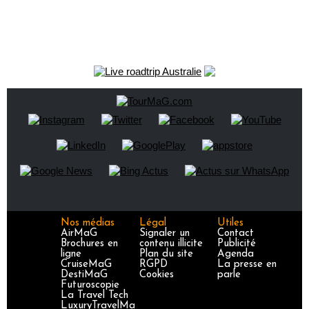
Nos médias
Légal
Utiles
AirMaG
Signaler un
Contact
Brochures en
contenu illicite
Publicité
ligne
Plan du site
Agenda
CruiseMaG
RGPD
La presse en
DestiMaG
Cookies
parle
Futuroscopie
La Travel Tech
LuxuryTravelMa