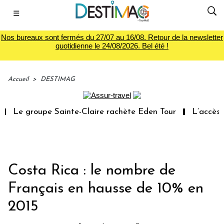
☰
Nos bureaux sont fermés du 27/07 au 16/08. Retour de la newsletter
quotidienne le 24/08/2026. Bel été !
Accueil
>
DESTIMAG
Le groupe Sainte-Claire rachète Eden Tour
L’accès au
Costa Rica : le nombre de
Français en hausse de 10% en
2015