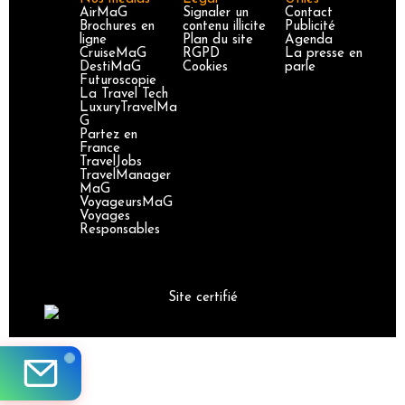
AirMaG
Signaler un
Contact
Brochures en
contenu illicite
Publicité
ligne
Plan du site
Agenda
CruiseMaG
RGPD
La presse en
DestiMaG
Cookies
parle
Futuroscopie
La Travel Tech
LuxuryTravelMa
G
Partez en
France
TravelJobs
TravelManager
MaG
VoyageursMaG
Voyages
Responsables
Site certifié