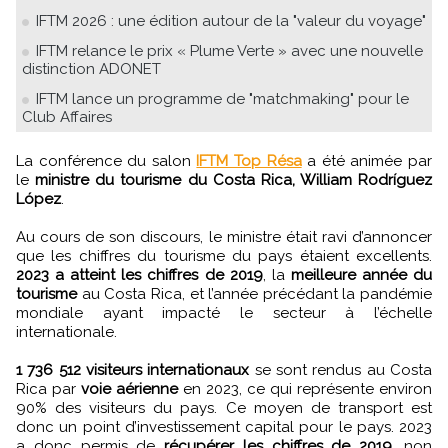
IFTM 2026 : une édition autour de la "valeur du voyage"
IFTM relance le prix « Plume Verte » avec une nouvelle
distinction ADONET
IFTM lance un programme de "matchmaking" pour le
Club Affaires
La conférence du salon
IFTM Top Résa
a été animée par
le
ministre du tourisme du Costa Rica, William Rodríguez
López
.
Au cours de son discours, le ministre était ravi d’annoncer
que les chiffres du tourisme du pays étaient excellents.
2023 a atteint les chiffres de 2019
, la
meilleure année du
tourisme
au Costa Rica, et l’année précédant la pandémie
mondiale ayant impacté le secteur à l’échelle
internationale.
1 736 512 visiteurs internationaux
se sont rendus au Costa
Rica par
voie aérienne
en 2023, ce qui représente environ
90% des visiteurs du pays. Ce moyen de transport est
donc un point d’investissement capital pour le pays. 2023
a donc permis de
récupérer les chiffres de 2019
, non