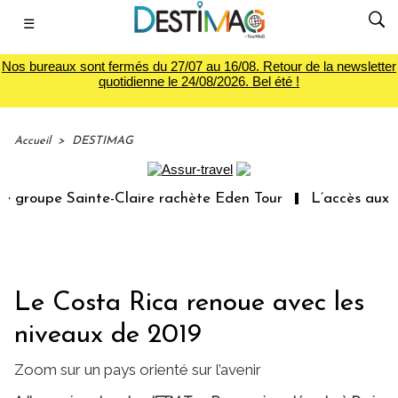
☰
Nos bureaux sont fermés du 27/07 au 16/08. Retour de la newsletter
quotidienne le 24/08/2026. Bel été !
Accueil
>
DESTIMAG
groupe Sainte-Claire rachète Eden Tour
L’accès aux vac
Le Costa Rica renoue avec les
niveaux de 2019
Zoom sur un pays orienté sur l’avenir