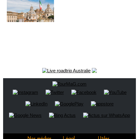
Nos médias
Légal
Utiles