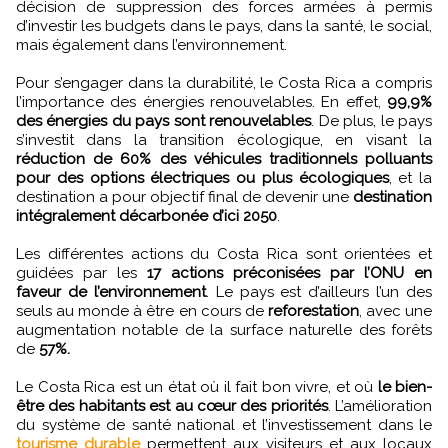
décision de suppression des forces armées à permis
d’investir les budgets dans le pays, dans la santé, le social,
mais également dans l’environnement.
Pour s’engager dans la durabilité, le Costa Rica a compris
l’importance des énergies renouvelables. En effet,
99,9%
des énergies du pays sont renouvelables
. De plus, le pays
s’investit dans la transition écologique, en visant la
réduction de 60% des véhicules traditionnels polluants
pour des options électriques ou plus écologiques
, et la
destination a pour objectif final de devenir une
destination
intégralement décarbonée d’ici 2050
.
Les différentes actions du Costa Rica sont orientées et
guidées par les
17 actions préconisées par l’ONU en
faveur de l’environnement
. Le pays est d’ailleurs l’un des
seuls au monde à être en cours de
reforestation
, avec une
augmentation notable de la surface naturelle des forêts
de
57%.
Le Costa Rica est un état où il fait bon vivre, et où
le bien-
être des habitants est au cœur des priorités
. L’amélioration
du système de santé national et l’investissement dans le
tourisme durable
permettent aux visiteurs et aux locaux