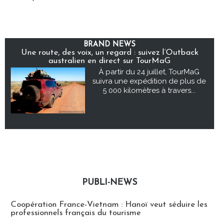
BRAND NEWS
Une route, des voix, un regard : suivez l’Outback
australien en direct sur TourMaG
À partir du 24 juillet, TourMaG
suivra une expédition de plus de
5 000 kilomètres à travers...
PUBLI-NEWS
Publi-news
Coopération France-Vietnam : Hanoï veut séduire les
professionnels français du tourisme