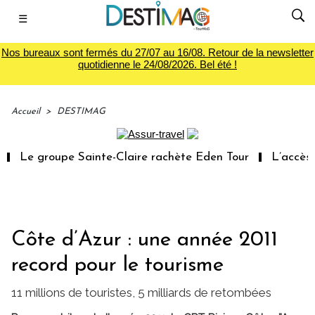
☰
Nos bureaux sont fermés du 27/07 au 16/08. Retour de la newsletter
quotidienne le 24/08/2026. Bel été !
Accueil
>
DESTIMAG
Le groupe Sainte-Claire rachète Eden Tour
L’accès au
Côte d’Azur : une année 2011
record pour le tourisme
11 millions de touristes, 5 milliards de retombées