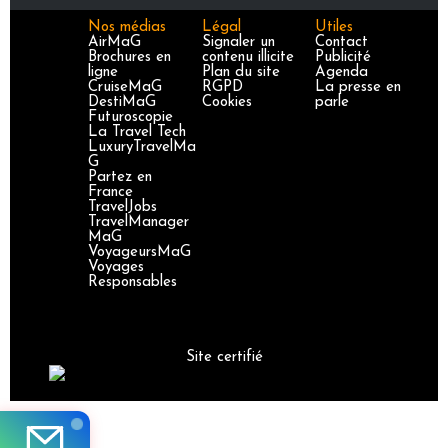
Nos médias
Légal
Utiles
AirMaG
Signaler un
Contact
Brochures en
contenu illicite
Publicité
ligne
Plan du site
Agenda
CruiseMaG
RGPD
La presse en
DestiMaG
Cookies
parle
Futuroscopie
La Travel Tech
LuxuryTravelMa
G
Partez en
France
TravelJobs
TravelManager
MaG
VoyageursMaG
Voyages
Responsables
Site certifié