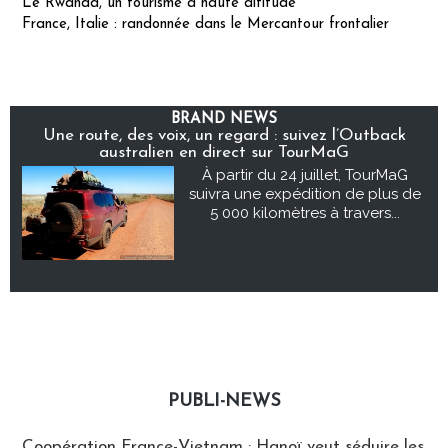
Le Rwanda, un tourisme à haute altitude
France, Italie : randonnée dans le Mercantour frontalier
BRAND NEWS
Une route, des voix, un regard : suivez l’Outback
australien en direct sur TourMaG
À partir du 24 juillet, TourMaG
suivra une expédition de plus de
5 000 kilomètres à travers...
PUBLI-NEWS
Publi-news
Coopération France-Vietnam : Hanoï veut séduire les