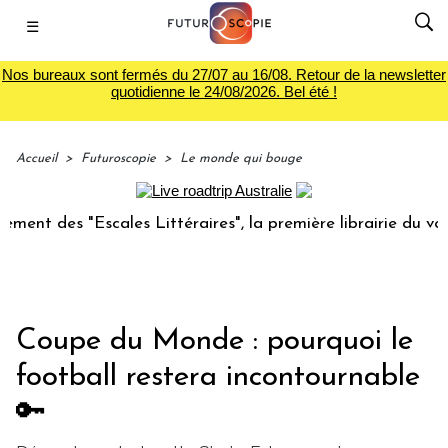
☰
Nos bureaux sont fermés du 27/07 au 16/08. Retour de la newsletter
quotidienne le 24/08/2026. Bel été !
Accueil
>
Futuroscopie
>
Le monde qui bouge
 "Escales Littéraires", la première librairie du voyage
Le 
Coupe du Monde : pourquoi le
football restera incontournable
🔑