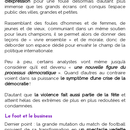
d’expression
pour une foule désormais d’autant plus
immense que les grands écrans ont conquis l’espace
public des villes, grandes et petites.
Rassemblant des foules d’hommes et de femmes, de
jeunes et de vieux, communiant dans un même soutien
pour leurs champions, il se permet alors de donner des
leçons de « vivre ensemble » et de morale, donc de
déborder son espace dédié pour envahir le champ de la
politique internationale.
Peu à peu, certains analystes vont même jusqu’à
considérer qu’il est devenu «
une nouvelle figure du
processus démocratique
». Quand d’autres au contraire
voient dans sa puissance
le symptôme d’une crise de la
démocratie
!
D’autant que
la violence fait aussi partie de la fête
et
atteint hélas des extrêmes de plus en plus redoutées et
condamnées.
Le foot et le business
Dernier point : la grande mutation du match de football
provient de sa transformation en
un spectacle vedette