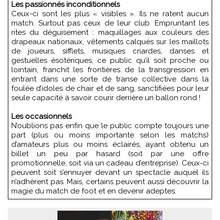
Les passionnés inconditionnels
Ceux-ci sont les plus « visibles ». Ils ne ratent aucun
match. Surtout pas ceux de leur club. Empruntant les
rites du déguisement : maquillages aux couleurs des
drapeaux nationaux, vêtements calqués sur les maillots
de joueurs, sifflets, musiques criardes, danses et
gestuelles ésotériques, ce public qu’il soit proche ou
lointain, franchit les frontières de la transgression en
entrant dans une sorte de transe collective dans la
foulée d’idoles de chair et de sang, sanctifiées pour leur
seule capacité à savoir courir derrière un ballon rond !
Les occasionnels
N’oublions pas enfin que le public compte toujours une
part (plus ou moins importante selon les matchs)
d’amateurs plus ou moins éclairés, ayant obtenu un
billet un peu par hasard (soit par une offre
promotionnelle, soit via un cadeau d’entreprise). Ceux-ci
peuvent soit s’ennuyer devant un spectacle auquel ils
n’adhèrent pas. Mais, certains peuvent aussi découvrir la
magie du match de foot et en devenir adeptes.