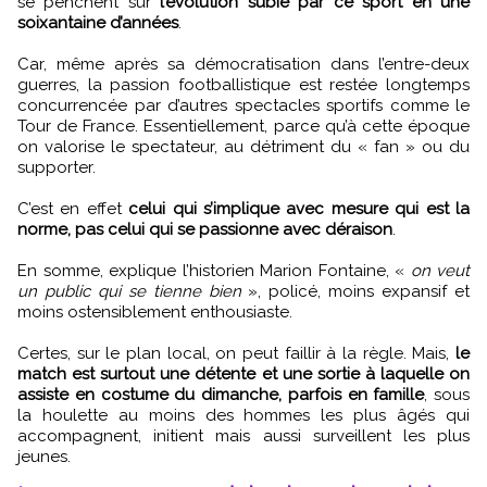
se penchent sur
l’évolution subie par ce sport en une
soixantaine d’années
.
Car, même après sa démocratisation dans l’entre-deux
guerres, la passion footballistique est restée longtemps
concurrencée par d’autres spectacles sportifs comme le
Tour de France. Essentiellement, parce qu’à cette époque
on valorise le spectateur, au détriment du « fan » ou du
supporter.
C’est en effet
celui qui s’implique avec mesure qui est la
norme, pas celui qui se passionne avec déraison
.
En somme, explique l’historien Marion Fontaine, «
on veut
un public qui se tienne bien
», policé, moins expansif et
moins ostensiblement enthousiaste.
Certes, sur le plan local, on peut faillir à la règle. Mais,
le
match est surtout une détente et une sortie à laquelle on
assiste en costume du dimanche, parfois en famille
, sous
la houlette au moins des hommes les plus âgés qui
accompagnent, initient mais aussi surveillent les plus
jeunes.