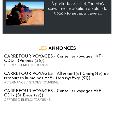
À partir du 24 juillet, TourMaG
suivra une expédition de plus de
5 000 kilomètres à travers...
LES
ANNONCES
CARREFOUR VOYAGES - Conseiller voyages H/F -
CDD - (Vannes (56))
OFFRES D'EMPLOI TOURISME
CARREFOUR VOYAGES - Alternant(e) Chargé(e) de
ressources humaines H/F - (Massy/Evry (91))
ALTERNANCE / STAGES TOURISME
CARREFOUR VOYAGES - Conseiller voyages H/F -
CDI - (St Brice (77))
OFFRES D'EMPLOI TOURISME