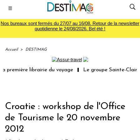
☰
Nos bureaux sont fermés du 27/07 au 16/08. Retour de la newsletter
quotidienne le 24/08/2026. Bel été !
Accueil
>
DESTIMAG
a première librairie du voyage
Le groupe Sainte-Claire 
Croatie : workshop de l'Office
de Tourisme le 20 novembre
2012