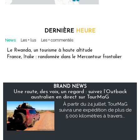
DERNIÈRE
HEURE
News
Les + lus
Les + commentés
Le Rwanda, un tourisme à haute altitude
France, Italie : randonnée dans le Mercantour frontalier
BRAND NEWS
Une route, des voix, un regard : suivez l’Outback
australien en direct sur TourMaG
À partir du 24 juillet, TourMaG
suivra une expédition de plus de
5 000 kilomètres à travers...