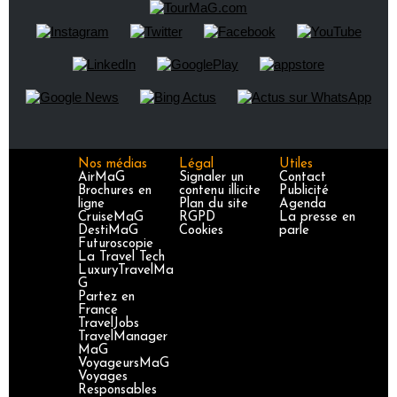
Nos médias
Légal
Utiles
AirMaG
Signaler un
Contact
Brochures en
contenu illicite
Publicité
ligne
Plan du site
Agenda
CruiseMaG
RGPD
La presse en
DestiMaG
Cookies
parle
Futuroscopie
La Travel Tech
LuxuryTravelMa
G
Partez en
France
TravelJobs
TravelManager
MaG
VoyageursMaG
Voyages
Responsables