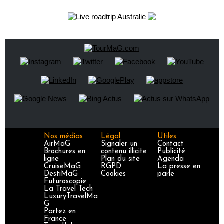
Nos médias
Légal
Utiles
AirMaG
Signaler un
Contact
Brochures en
contenu illicite
Publicité
ligne
Plan du site
Agenda
CruiseMaG
RGPD
La presse en
DestiMaG
Cookies
parle
Futuroscopie
La Travel Tech
LuxuryTravelMa
G
Partez en
France