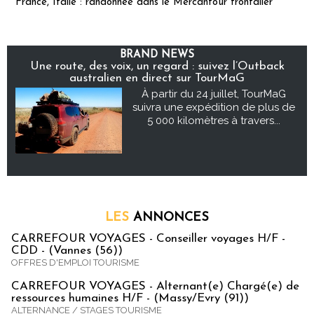
France, Italie : randonnée dans le Mercantour frontalier
BRAND NEWS
Une route, des voix, un regard : suivez l’Outback
australien en direct sur TourMaG
À partir du 24 juillet, TourMaG
suivra une expédition de plus de
5 000 kilomètres à travers...
LES
ANNONCES
CARREFOUR VOYAGES - Conseiller voyages H/F -
CDD - (Vannes (56))
OFFRES D'EMPLOI TOURISME
CARREFOUR VOYAGES - Alternant(e) Chargé(e) de
ressources humaines H/F - (Massy/Evry (91))
ALTERNANCE / STAGES TOURISME