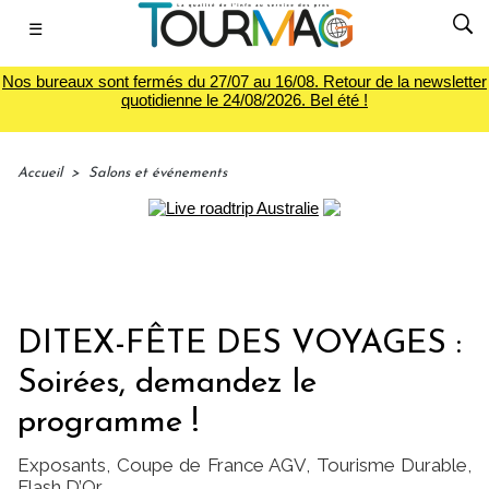
☰
Nos bureaux sont fermés du 27/07 au 16/08. Retour de la newsletter
quotidienne le 24/08/2026. Bel été !
Accueil
>
Salons et événements
DITEX-FÊTE DES VOYAGES :
Soirées, demandez le
programme !
Exposants, Coupe de France AGV, Tourisme Durable,
Flash D’Or…