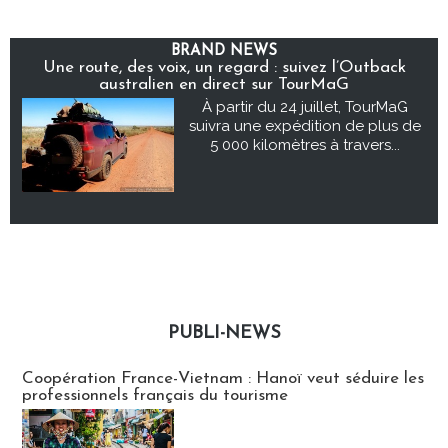
BRAND NEWS
Une route, des voix, un regard : suivez l’Outback
australien en direct sur TourMaG
À partir du 24 juillet, TourMaG
suivra une expédition de plus de
5 000 kilomètres à travers...
PUBLI-NEWS
Publi-news
Coopération France-Vietnam : Hanoï veut séduire les
professionnels français du tourisme