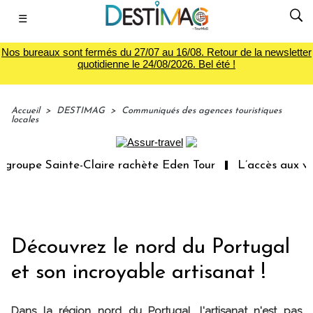
☰
Nos bureaux sont fermés du 27/07 au 16/08. Retour de la newsletter
quotidienne le 24/08/2026. Bel été !
Accueil
>
DESTIMAG
>
Communiqués des agences touristiques
locales
oupe Sainte-Claire rachète Eden Tour
L’accès aux vacan
Découvrez le nord du Portugal
et son incroyable artisanat !
Dans la région nord du Portugal, l'artisanat n'est pas