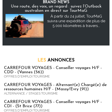
BRAND NEWS
Une route, des voix, un regard : suivez l’Outback
australien en direct sur TourMaG
À partir du 24 juillet, TourMaG
suivra une expédition de plus de
5 000 kilomètres à travers...
LES
ANNONCES
CARREFOUR VOYAGES - Conseiller voyages H/F -
CDD - (Vannes (56))
OFFRES D'EMPLOI TOURISME
CARREFOUR VOYAGES - Alternant(e) Chargé(e) de
ressources humaines H/F - (Massy/Evry (91))
ALTERNANCE / STAGES TOURISME
CARREFOUR VOYAGES - Conseiller voyages H/F -
CDI - (St Brice (77))
OFFRES D'EMPLOI TOURISME