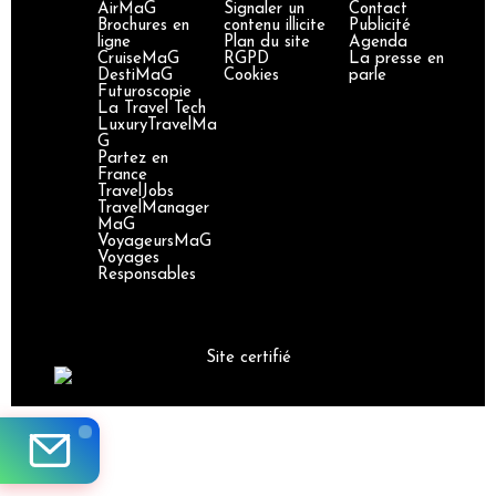
AirMaG
Signaler un
Contact
Brochures en
contenu illicite
Publicité
ligne
Plan du site
Agenda
CruiseMaG
RGPD
La presse en
DestiMaG
Cookies
parle
Futuroscopie
La Travel Tech
LuxuryTravelMa
G
Partez en
France
TravelJobs
TravelManager
MaG
VoyageursMaG
Voyages
Responsables
Site certifié