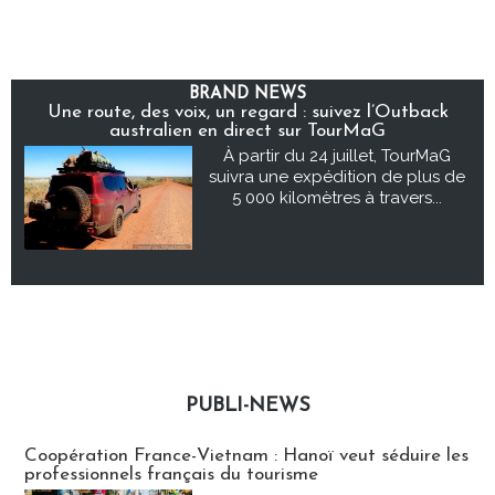
BRAND NEWS
Une route, des voix, un regard : suivez l’Outback
australien en direct sur TourMaG
À partir du 24 juillet, TourMaG
suivra une expédition de plus de
5 000 kilomètres à travers...
PUBLI-NEWS
Publi-news
Coopération France-Vietnam : Hanoï veut séduire les
professionnels français du tourisme