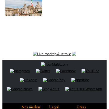
Nos médias
Légal
Utiles