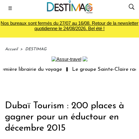
☰
Nos bureaux sont fermés du 27/07 au 16/08. Retour de la newsletter
quotidienne le 24/08/2026. Bel été !
Accueil
>
DESTIMAG
mière librairie du voyage
Le groupe Sainte-Claire rach
Dubaï Tourism : 200 places à
gagner pour un éductour en
décembre 2015