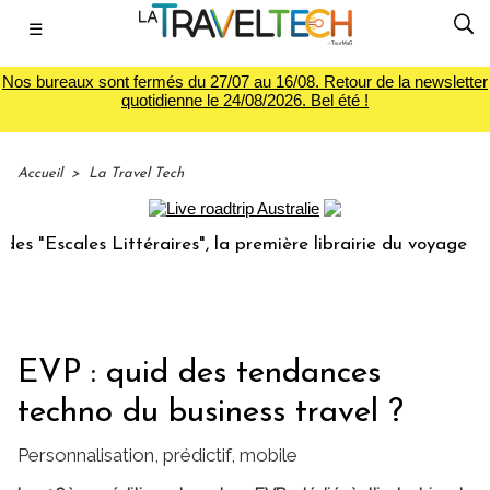
☰
Nos bureaux sont fermés du 27/07 au 16/08. Retour de la newsletter
quotidienne le 24/08/2026. Bel été !
Accueil
>
La Travel Tech
cales Littéraires", la première librairie du voyage
Le gr
EVP : quid des tendances
techno du business travel ?
Personnalisation, prédictif, mobile