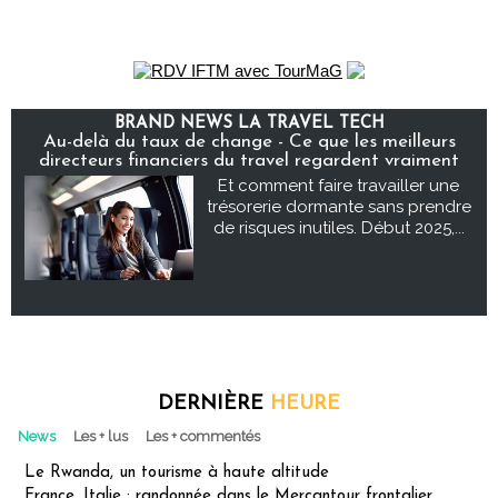
BRAND NEWS LA TRAVEL TECH
Au-delà du taux de change - Ce que les meilleurs
directeurs financiers du travel regardent vraiment
Et comment faire travailler une
trésorerie dormante sans prendre
de risques inutiles. Début 2025,...
DERNIÈRE
HEURE
News
Les + lus
Les + commentés
Le Rwanda, un tourisme à haute altitude
France, Italie : randonnée dans le Mercantour frontalier