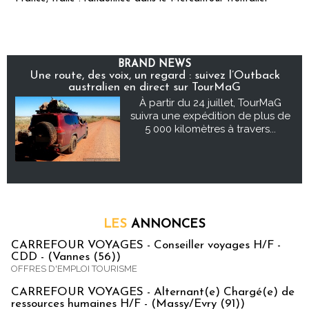
BRAND NEWS
Une route, des voix, un regard : suivez l’Outback
australien en direct sur TourMaG
À partir du 24 juillet, TourMaG
suivra une expédition de plus de
5 000 kilomètres à travers...
LES
ANNONCES
CARREFOUR VOYAGES - Conseiller voyages H/F -
CDD - (Vannes (56))
OFFRES D'EMPLOI TOURISME
CARREFOUR VOYAGES - Alternant(e) Chargé(e) de
ressources humaines H/F - (Massy/Evry (91))