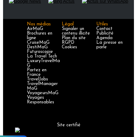
Nos médias
Légal
Utiles
AirMaG
Signaler un
Contact
Brochures en
contenu illicite
Publicité
ligne
Plan du site
Agenda
CruiseMaG
RGPD
La presse en
DestiMaG
Cookies
parle
Futuroscopie
La Travel Tech
LuxuryTravelMa
G
Partez en
France
TravelJobs
TravelManager
MaG
VoyageursMaG
Voyages
Responsables
Site certifié