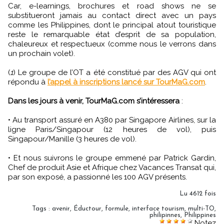
Car, e-learnings, brochures et road shows ne se
substitueront jamais au contact direct avec un pays
comme les Philippines, dont le principal atout touristique
reste le remarquable état d’esprit de sa population,
chaleureux et respectueux (comme nous le verrons dans
un prochain volet).
(
1
) Le groupe de l’OT a été constitué par des AGV qui ont
répondu à
l’appel à inscriptions lancé sur TourMaG.com
.
Dans les jours à venir, TourMaG.com s’intéressera
:
• Au transport assuré en A380 par Singapore Airlines, sur la
ligne Paris/Singapour (12 heures de vol), puis
Singapour/Manille (3 heures de vol).
• Et nous suivrons le groupe emmené par Patrick Gardin,
Chef de produit Asie et Afrique chez Vacances Transat qui,
par son exposé, a passionné les 100 AGV présents.
Lu 4612 fois
Tags
:
avenir
,
Éductour
,
formule
,
interface tourism
,
multi-TO
,
philipinnes
,
Philippines
Notez