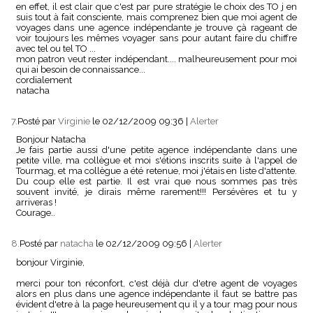
en effet, il est clair que c'est par pure stratégie le choix des TO j en
suis tout à fait consciente, mais comprenez bien que moi agent de
voyages dans une agence indépendante je trouve çà rageant de
voir toujours les mêmes voyager sans pour autant faire du chiffre
avec tel ou tel TO ...
mon patron veut rester indépendant.... malheureusement pour moi
qui ai besoin de connaissance...
cordialement
natacha
7.
Posté par
Virginie
le 02/12/2009 09:36
|
Alerter
Bonjour Natacha
Je fais partie aussi d'une petite agence indépendante dans une
petite ville, ma collègue et moi s'étions inscrits suite à l'appel de
Tourmag, et ma collègue a été retenue, moi j'étais en liste d'attente.
Du coup elle est partie. Il est vrai que nous sommes pas très
souvent invité, je dirais même rarement!!! Persévères et tu y
arriveras !
Courage..
8.
Posté par
natacha
le 02/12/2009 09:56
|
Alerter
bonjour Virginie,
merci pour ton réconfort, c'est déjà dur d'etre agent de voyages
alors en plus dans une agence indépendante il faut se battre pas
évident d'etre à la page heureusement qu il y a tour mag pour nous