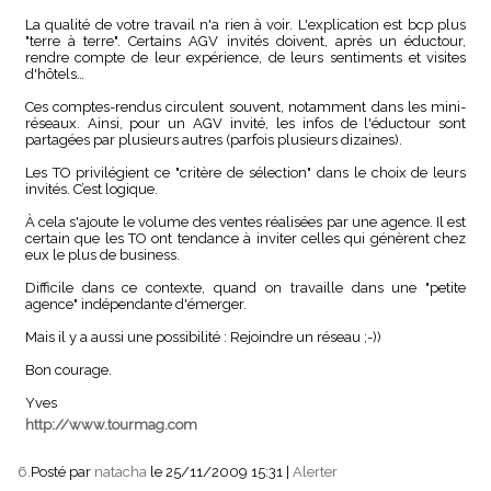
La qualité de votre travail n'a rien à voir. L'explication est bcp plus
"terre à terre". Certains AGV invités doivent, après un éductour,
rendre compte de leur expérience, de leurs sentiments et visites
d'hôtels…
Ces comptes-rendus circulent souvent, notamment dans les mini-
réseaux. Ainsi, pour un AGV invité, les infos de l'éductour sont
partagées par plusieurs autres (parfois plusieurs dizaines).
Les TO privilégient ce "critère de sélection" dans le choix de leurs
invités. C’est logique.
À cela s'ajoute le volume des ventes réalisées par une agence. Il est
certain que les TO ont tendance à inviter celles qui génèrent chez
eux le plus de business.
Difficile dans ce contexte, quand on travaille dans une "petite
agence" indépendante d'émerger.
Mais il y a aussi une possibilité : Rejoindre un réseau ;-))
Bon courage.
Yves
http://www.tourmag.com
6.
Posté par
natacha
le 25/11/2009 15:31
|
Alerter