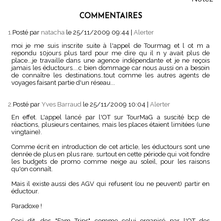
COMMENTAIRES
1.
Posté par
natacha
le 25/11/2009 09:44
|
Alerter
moi je me suis inscrite suite à l'appel de Tourmag et l ot m a
repondu 10jours plus tard pour me dire qu il n y avait plus de
place...je travaille dans une agence indépendante et je ne reçois
jamais les éductours....c bien dommage car nous aussi on a besoin
de connaître les destinations..tout comme les autres agents de
voyages faisant partie d'un réseau...
2.
Posté par
Yves Barraud
le 25/11/2009 10:04
|
Alerter
En effet. L'appel lancé par l'OT sur TourMaG a suscité bcp de
réactions, plusieurs centaines, mais les places étaient limitées (une
vingtaine).
Comme écrit en introduction de cet article, les éductours sont une
denrée de plus en plus rare, surtout en cette période qui voit fondre
les budgets de promo comme neige au soleil, pour les raisons
qu'on connaît.
Mais il existe aussi des AGV qui refusent (ou ne peuvent) partir en
éductour.
Paradoxe !
Ceci dit, des "Fam Trips" comme celui organisé par l'OT des