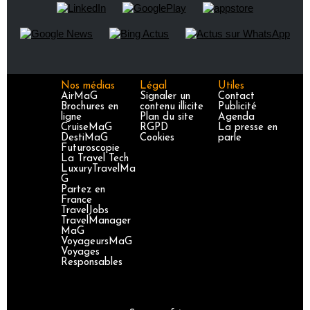
Nos médias
Légal
Utiles
AirMaG
Signaler un
Contact
Brochures en
contenu illicite
Publicité
ligne
Plan du site
Agenda
CruiseMaG
RGPD
La presse en
DestiMaG
Cookies
parle
Futuroscopie
La Travel Tech
LuxuryTravelMa
G
Partez en
France
TravelJobs
TravelManager
MaG
VoyageursMaG
Voyages
Responsables