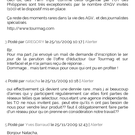
Philippines sont très exceptionnels par le nombre d'AGV invités
(100) et le dispositif mis en place.
Ça reste des moments rares dans la vie des AGV… et des journalistes
spécialisés.
http://www.tourmag.com
3.
Posté par
GREGORY
le 25/11/2009 10:17
|
Alerter
Bjr,
Pour ma part j'ai envoyé un mail de demande d'inscription le 1er
jour de la parution de l'offre d'éductour (sur Tourmag et sur
Interface) et je n'ai jamais reçu de réponse...
Dommage... mais tant mieux pour ceux qui ont pu en profiter !
4.
Posté par
natacha
le 25/11/2009 10:18
|
Alerter
oui effectivement çà devient une denrée rare...mais j ai beaucoup
d'amies qui y participent régulièrement car elles font parties de
réseaux telles que selectour, nous etant une agence indépendante,
les T.O ne nous invitent pas.. peut etre qu'ils n ont pas besoin de
nous pour vendre leur produit?? faut il obligatoirement faire partie
d'un réseau pour qu on prenne en considération notre travail??
5.
Posté par
Yves Barraud
le 25/11/2009 12:43
|
Alerter
Bonjour Natacha,