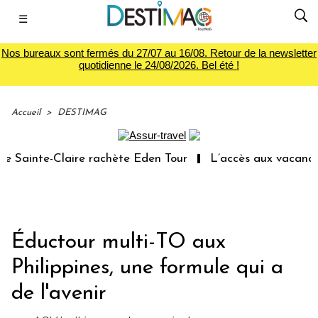
☰
Nos bureaux sont fermés du 27/07 au 16/08. Retour de la newsletter
quotidienne le 24/08/2026. Bel été !
Accueil
>
DESTIMAG
ainte-Claire rachète Eden Tour
L’accès aux vacances : u
Éductour multi-TO aux
Philippines, une formule qui a
de l'avenir