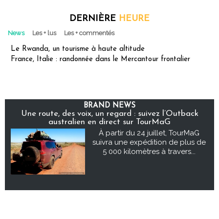
DERNIÈRE
HEURE
News
Les + lus
Les + commentés
Le Rwanda, un tourisme à haute altitude
France, Italie : randonnée dans le Mercantour frontalier
BRAND NEWS
Une route, des voix, un regard : suivez l’Outback
australien en direct sur TourMaG
À partir du 24 juillet, TourMaG
suivra une expédition de plus de
5 000 kilomètres à travers...