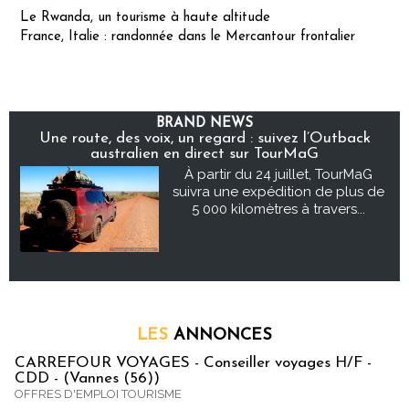
Le Rwanda, un tourisme à haute altitude
France, Italie : randonnée dans le Mercantour frontalier
BRAND NEWS
Une route, des voix, un regard : suivez l’Outback
australien en direct sur TourMaG
À partir du 24 juillet, TourMaG
suivra une expédition de plus de
5 000 kilomètres à travers...
LES
ANNONCES
CARREFOUR VOYAGES - Conseiller voyages H/F -
CDD - (Vannes (56))
OFFRES D'EMPLOI TOURISME