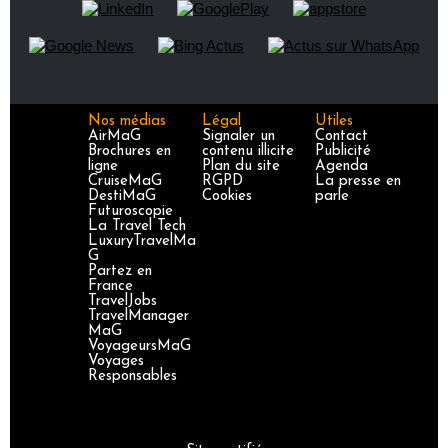
Nos médias
Légal
Utiles
AirMaG
Signaler un
Contact
Brochures en
contenu illicite
Publicité
ligne
Plan du site
Agenda
CruiseMaG
RGPD
La presse en
DestiMaG
Cookies
parle
Futuroscopie
La Travel Tech
LuxuryTravelMa
G
Partez en
France
TravelJobs
TravelManager
MaG
VoyageursMaG
Voyages
Responsables