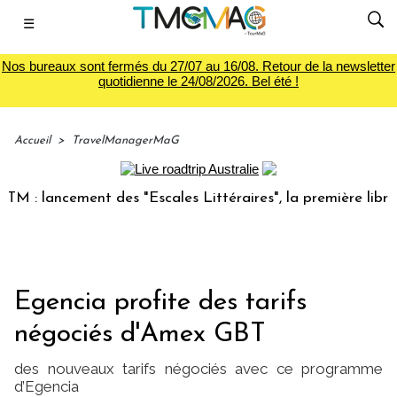
☰
Nos bureaux sont fermés du 27/07 au 16/08. Retour de la newsletter
quotidienne le 24/08/2026. Bel été !
Accueil
>
TravelManagerMaG
 lancement des "Escales Littéraires", la première librairie 
Egencia profite des tarifs
négociés d'Amex GBT
des nouveaux tarifs négociés avec ce programme
d’Egencia