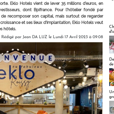
rte. Eklo Hotels vient de lever 35 millions d'euros, en
vestisseurs, dont Bpifrance. Pour l'hôtelier fondé par
de recomposer son capital, mais surtout de regarder
 croissance et ses lieux d'implantation, Eklo Hotels veut
Les off
Ch
s hôtels.
d'
Rédigé par
Jean DA LUZ
le Lundi 17 Avril 2023 à 09:08
De
de
Un
gr