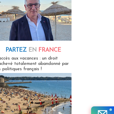
PARTEZ
EN
FRANCE
 en France
accès aux vacances : un droit
achevé totalement abandonné par
s politiques français !