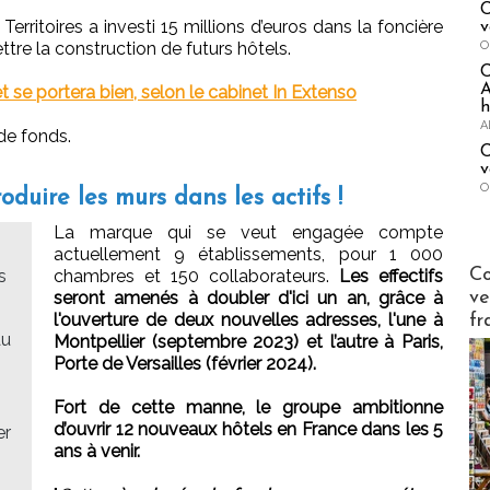
C
erritoires a investi 15 millions d’euros dans la foncière
v
O
tre la construction de futurs hôtels.
A
et se portera bien, selon le cabinet In Extenso
h
A
 de fonds.
C
v
O
oduire les murs dans les actifs !
La marque qui se veut engagée compte
actuellement 9 établissements, pour 1 000
Publi-n
Co
s
chambres et 150 collaborateurs.
Les effectifs
ve
seront amenés à doubler d'ici un an, grâce à
l'ouverture de deux nouvelles adresses, l'une à
fr
au
Montpellier (septembre 2023) et l’autre à Paris,
Porte de Versailles (février 2024).
Fort de cette manne, le groupe ambitionne
d’ouvrir 12 nouveaux hôtels en France dans les 5
er
ans à venir.