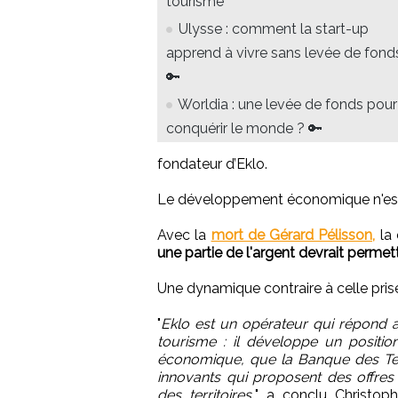
tourisme
Ulysse : comment la start-up
apprend à vivre sans levée de fond
🔑
Worldia : une levée de fonds pour
conquérir le monde ? 🔑
fondateur d’Eklo.
Le développement économique n'est p
Avec la
mort de Gérard Pélisson,
la 
une partie de l'argent devrait permet
Une dynamique contraire à celle pris
"
Eklo est un opérateur qui répond a
tourisme : il développe un positio
économique, que la Banque des Ter
innovants qui proposent des offres 
des territoires,
" a conclu Christoph