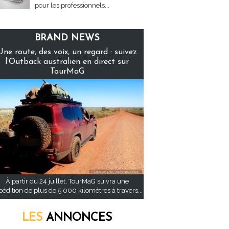
pour les professionnels...
BRAND NEWS
Une route, des voix, un regard : suivez
l’Outback australien en direct sur
TourMaG
À partir du 24 juillet, TourMaG suivra une
pédition de plus de 5 000 kilomètres à travers...
LES
ANNONCES