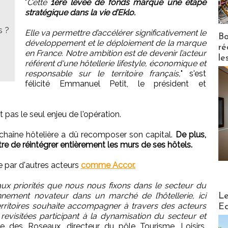
"
Cette
1ère levée de fonds marque une étape
stratégique dans la vie d’Eklo.
s ?
Elle va permettre d’accélérer significativement le
Bo
développement et le déploiement de la marque
ré
en France. Notre ambition est de devenir l’acteur
le
référent d'une hôtellerie lifestyle, économique et
responsable sur le territoire français,
" s'est
félicité Emmanuel Petit, le président et
as le seul enjeu de l'opération.
chaîne hôtelière a dû recomposer son capital.
De plus,
tre de réintégrer entièrement les murs de ses hôtels.
e par d'autres acteurs
comme Accor.
ux priorités que nous nous fixons dans le secteur du
Distribu
nnement novateur dans un marché de l’hôtellerie, ici
Le
ritoires souhaite accompagner à travers des acteurs
Ed
revisitées participant à la dynamisation du secteur et
e des Roseaux, directeur du pôle Tourisme, Loisirs,