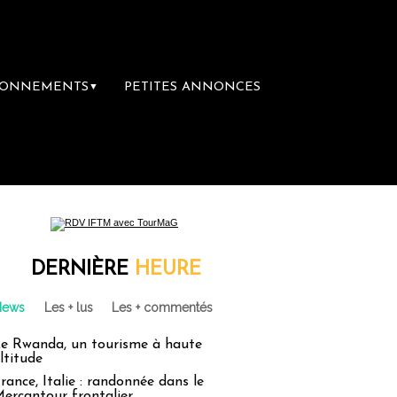
BONNEMENTS
PETITES ANNONCES
▼
ère librairie du voyage
Le groupe Sainte-C
DERNIÈRE
HEURE
News
Les + lus
Les + commentés
e Rwanda, un tourisme à haute
ltitude
rance, Italie : randonnée dans le
ercantour frontalier