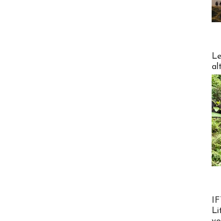
DESTI
Le
al
Product
IF
Li