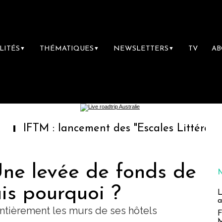
LITÉS
THÉMATIQUES
NEWSLETTERS
TV
A
▼
▼
▼
lancement des "Escales Littéraires", la premi
Une levée de fonds de
ais pourquoi ?
L
a
entièrement les murs de ses hôtels
F
M