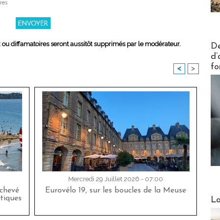
res
Actus V
x ou diffamatoires seront aussitôt supprimés par le modérateur.
De
d’
fo
<
>
Mercredi 29 Juillet 2026 - 07:00
achevé
Eurovélo 19, sur les boucles de la Meuse
Webinai
tiques
La