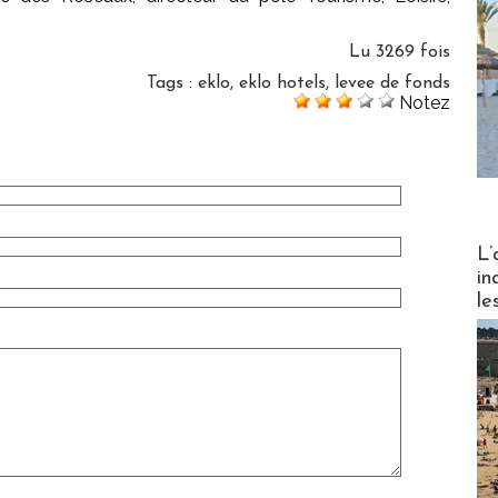
Lu 3269 fois
Tags
:
eklo
,
eklo hotels
,
levee de fonds
Notez
Partez
L’
in
le