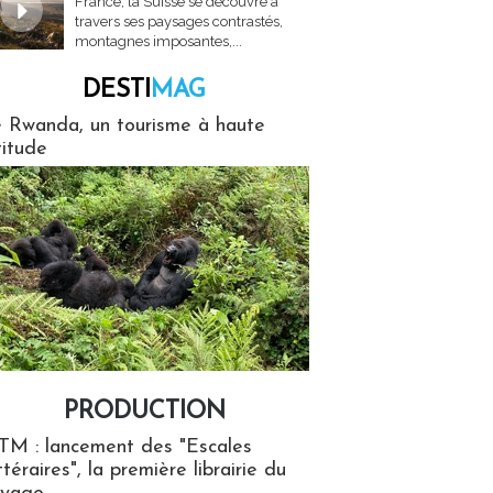
France, la Suisse se découvre à
travers ses paysages contrastés,
montagnes imposantes,...
DESTI
MAG
MAG
 Rwanda, un tourisme à haute
titude
PRODUCTION
ion
TM : lancement des "Escales
ttéraires", la première librairie du