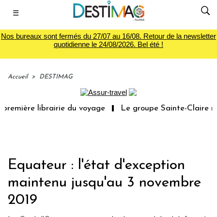
☰
Nos bureaux sont fermés du 27/07 au 16/08. Retour de la newsletter
quotidienne le 24/08/2026. Bel été !
Accueil
>
DESTIMAG
remière librairie du voyage
Le groupe Sainte-Claire rac
Equateur : l'état d'exception
maintenu jusqu'au 3 novembre
2019