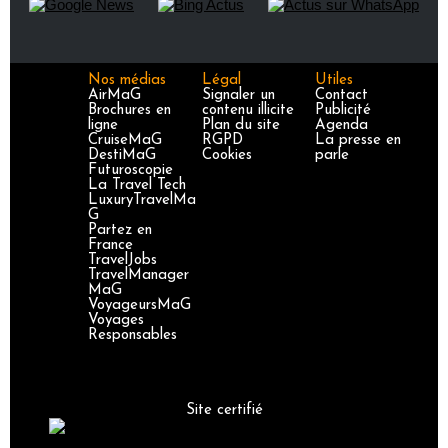
Nos médias
Légal
Utiles
AirMaG
Signaler un
Contact
Brochures en
contenu illicite
Publicité
ligne
Plan du site
Agenda
CruiseMaG
RGPD
La presse en
DestiMaG
Cookies
parle
Futuroscopie
La Travel Tech
LuxuryTravelMa
G
Partez en
France
TravelJobs
TravelManager
MaG
VoyageursMaG
Voyages
Responsables
Site certifié