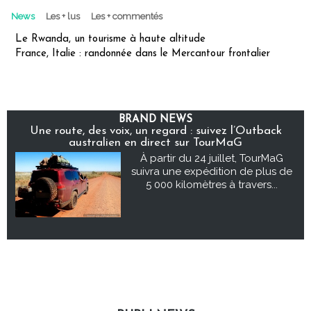
News
Les + lus
Les + commentés
Le Rwanda, un tourisme à haute altitude
France, Italie : randonnée dans le Mercantour frontalier
BRAND NEWS
Une route, des voix, un regard : suivez l’Outback
australien en direct sur TourMaG
À partir du 24 juillet, TourMaG
suivra une expédition de plus de
5 000 kilomètres à travers...