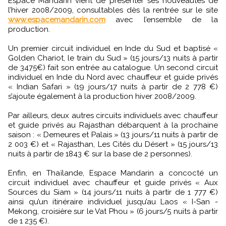
Espace Mandarin vient de présenter ses nouveautés de
l’hiver 2008/2009, consultables dès la rentrée sur le site
www.espacemandarin.com
avec l’ensemble de la
production.
Un premier circuit individuel en Inde du Sud et baptisé «
Golden Chariot, le train du Sud » (15 jours/13 nuits à partir
de 3475€) fait son entrée au catalogue. Un second circuit
individuel en Inde du Nord avec chauffeur et guide privés
« Indian Safari » (19 jours/17 nuits à partir de 2 778 €)
s’ajoute également à la production hiver 2008/2009.
Par ailleurs, deux autres circuits individuels avec chauffeur
et guide privés au Rajasthan débarquent à la prochaine
saison : « Demeures et Palais » (13 jours/11 nuits à partir de
2 003 €) et « Rajasthan, Les Cités du Désert » (15 jours/13
nuits à partir de 1843 € sur la base de 2 personnes).
Enfin, en Thaïlande, Espace Mandarin a concocté un
circuit individuel avec chauffeur et guide privés « Aux
Sources du Siam » (14 jours/11 nuits à partir de 1 777 €)
ainsi qu’un itinéraire individuel jusqu’au Laos « I-San -
Mekong, croisière sur le Vat Phou » (6 jours/5 nuits à partir
de 1 235 €).