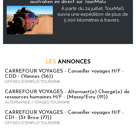
australien en direct sur TourMaG
À partir du 24 juillet, TourMaG
suivra une expédition de plus de
5 000 kilomètres à travers...
LES
ANNONCES
CARREFOUR VOYAGES - Conseiller voyages H/F -
CDD - (Vannes (56))
OFFRES D'EMPLOI TOURISME
CARREFOUR VOYAGES - Alternant(e) Chargé(e) de
ressources humaines H/F - (Massy/Evry (91))
ALTERNANCE / STAGES TOURISME
CARREFOUR VOYAGES - Conseiller voyages H/F -
CDI - (St Brice (77))
OFFRES D'EMPLOI TOURISME