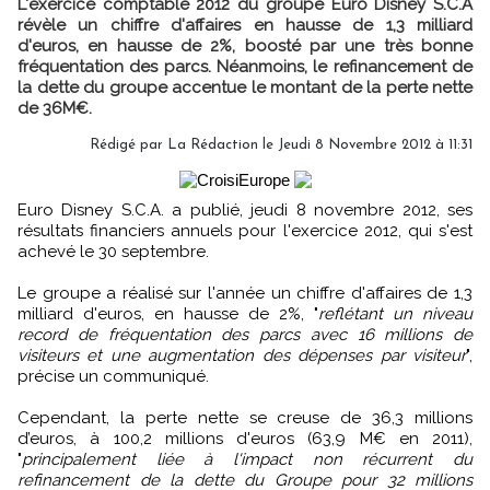
L'exercice comptable 2012 du groupe Euro Disney S.C.A
révèle un chiffre d'affaires en hausse de 1,3 milliard
d'euros, en hausse de 2%, boosté par une très bonne
fréquentation des parcs. Néanmoins, le refinancement de
la dette du groupe accentue le montant de la perte nette
de 36M€.
Rédigé par
La Rédaction
le Jeudi 8 Novembre 2012 à 11:31
Euro Disney S.C.A. a publié, jeudi 8 novembre 2012, ses
résultats financiers annuels pour l'exercice 2012, qui s'est
achevé le 30 septembre.
Le groupe a réalisé sur l'année un chiffre d'affaires de 1,3
milliard d'euros, en hausse de 2%, "
reflétant un niveau
record de fréquentation des parcs avec 16 millions de
visiteurs et une augmentation des dépenses par visiteur
",
précise un communiqué.
Cependant, la perte nette se creuse de 36,3 millions
d’euros, à 100,2 millions d'euros (63,9 M€ en 2011),
"
principalement liée à l'impact non récurrent du
refinancement de la dette du Groupe pour 32 millions