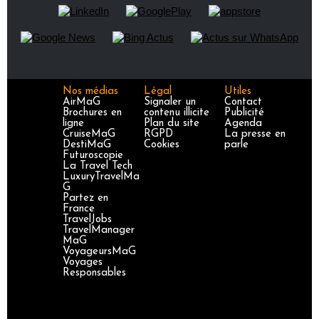
Nos médias
Légal
Utiles
AirMaG
Signaler un
Contact
Brochures en
contenu illicite
Publicité
ligne
Plan du site
Agenda
CruiseMaG
RGPD
La presse en
DestiMaG
Cookies
parle
Futuroscopie
La Travel Tech
LuxuryTravelMa
G
Partez en
France
TravelJobs
TravelManager
MaG
VoyageursMaG
Voyages
Responsables