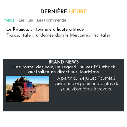
DERNIÈRE
HEURE
News
Les + lus
Les + commentés
Le Rwanda, un tourisme à haute altitude
France, Italie : randonnée dans le Mercantour frontalier
BRAND NEWS
Une route, des voix, un regard : suivez l’Outback
australien en direct sur TourMaG
À partir du 24 juillet, TourMaG
suivra une expédition de plus de
5 000 kilomètres à travers...