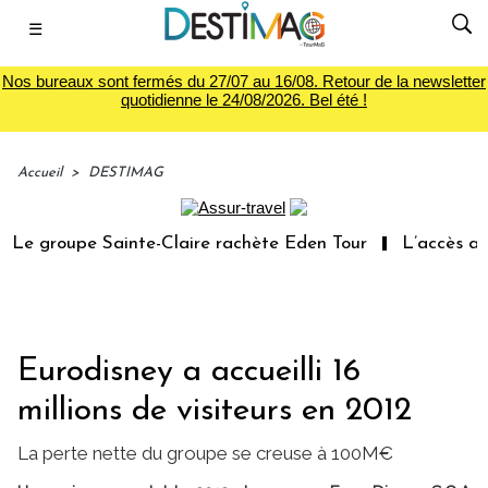
☰
Nos bureaux sont fermés du 27/07 au 16/08. Retour de la newsletter
quotidienne le 24/08/2026. Bel été !
Accueil
>
DESTIMAG
Le groupe Sainte-Claire rachète Eden Tour
L’accès aux 
Eurodisney a accueilli 16
millions de visiteurs en 2012
La perte nette du groupe se creuse à 100M€