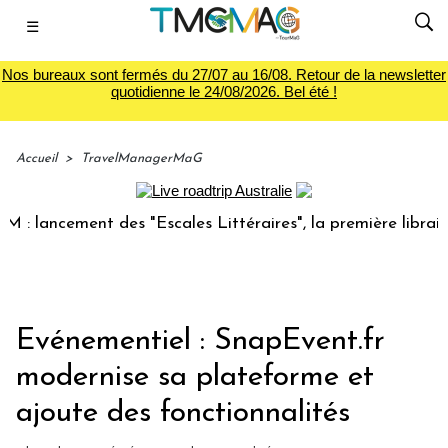
☰
Nos bureaux sont fermés du 27/07 au 16/08. Retour de la newsletter
quotidienne le 24/08/2026. Bel été !
Accueil
>
TravelManagerMaG
 lancement des "Escales Littéraires", la première librairie 
Evénementiel : SnapEvent.fr
modernise sa plateforme et
ajoute des fonctionnalités