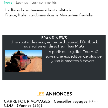
News
Les + lus
Les + commentés
Le Rwanda, un tourisme à haute altitude
France, Italie : randonnée dans le Mercantour frontalier
BRAND NEWS
Une route, des voix, un regard : suivez l’Outback
australien en direct sur TourMaG
À partir du 24 juillet, TourMaG
suivra une expédition de plus de
5 000 kilomètres à travers...
LES
ANNONCES
CARREFOUR VOYAGES - Conseiller voyages H/F -
CDD - (Vannes (56))