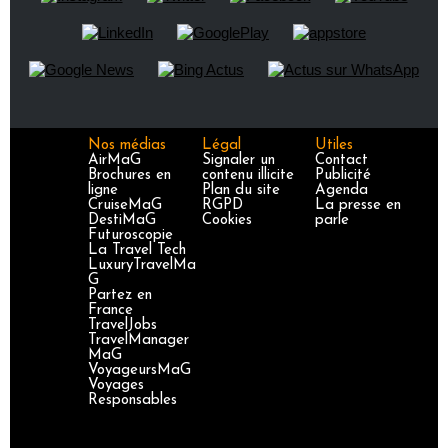
Nos médias
Légal
Utiles
AirMaG
Signaler un
Contact
Brochures en
contenu illicite
Publicité
ligne
Plan du site
Agenda
CruiseMaG
RGPD
La presse en
DestiMaG
Cookies
parle
Futuroscopie
La Travel Tech
LuxuryTravelMa
G
Partez en
France
TravelJobs
TravelManager
MaG
VoyageursMaG
Voyages
Responsables