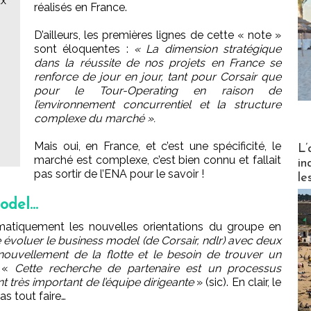
ux
réalisés en France.
D’ailleurs, les premières lignes de cette « note »
sont éloquentes :
« La dimension stratégique
dans la réussite de nos projets en France se
renforce de jour en jour, tant pour Corsair que
pour le Tour-Operating en raison de
l’environnement concurrentiel et la structure
complexe du marché ».
Partez
Mais oui, en France, et c’est une spécificité, le
L’
marché est complexe, c’est bien connu et fallait
in
pas sortir de l’ENA pour le savoir !
le
model…
lomatiquement les nouvelles orientations du groupe en
ire évoluer le business model (de Corsair, ndlr) avec deux
enouvellement de la flotte et le besoin de trouver un
, «
Cette recherche de partenaire est un processus
 très important de l’équipe dirigeante
» (sic). En clair, le
s tout faire…