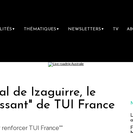
LITÉS
THÉMATIQUES
NEWSLETTERS
TV
A
▼
▼
▼
al de Izaguirre, le
ssant" de TUI France
L
a
renforcer TUI France""
F
M