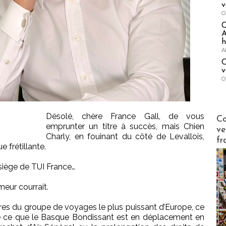
v
O
A
h
A
C
v
O
Publi-n
Désolé, chère France Gall, de vous
Co
emprunter un titre à succès, mais Chien
ve
Charly, en fouinant du côté de Levallois,
fr
e frétillante.
 siège de TUI France…
meur courrait.
ires du groupe de voyages le plus puissant d’Europe, ce
r de ce que le Basque Bondissant est en déplacement en