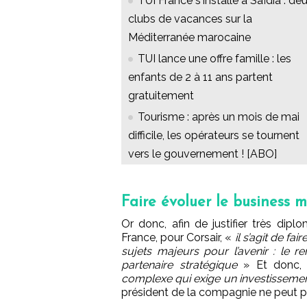
TUI France s'installe à Saïdia : de
clubs de vacances sur la
Méditerranée marocaine
TUI lance une offre famille : les
enfants de 2 à 11 ans partent
gratuitement
Tourisme : après un mois de mai
difficile, les opérateurs se tournent
vers le gouvernement ! [ABO]
Faire évoluer le business 
Or donc, afin de justifier très dip
France, pour Corsair, «
il s’agit de fa
sujets majeurs pour l’avenir : le r
partenaire stratégique
» Et donc
complexe qui exige un investissement
président de la compagnie ne peut pa