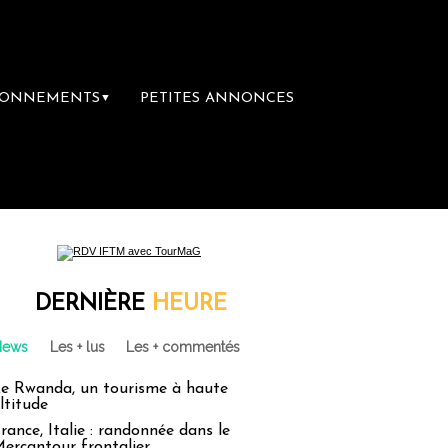
BONNEMENTS
PETITES ANNONCES
▼
DERNIÈRE
HEURE
News
Les + lus
Les + commentés
e Rwanda, un tourisme à haute
ltitude
rance, Italie : randonnée dans le
ercantour frontalier