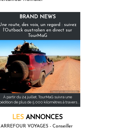
BRAND NEWS
Une route, des voix, un regard : suivez
l’Outback australien en direct sur
TourMaG
À partir du 24 juillet, TourMaG suivra une
pédition de plus de 5 000 kilomètres à travers...
LES
ANNONCES
ARREFOUR VOYAGES - Conseiller