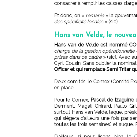
consacrer à remplir les caisses d’arg
Et donc, on «
remanie
» la gouverna
des spécificité locales
» (sic).
Hans van Velde, le nouvea
Hans van de Velde est nommé COO, 
charge de la gestion opérationnelle
prises dans ce cadre
» (sic). Avec au
Cyril Cousin. Sans oublier la nomina
Officer et qui remplace Sami Tritar qui
Deux comités, le Comex (Comité Ex
en place.
Pour le Comex,
Pascal de Izaguirre 
Derment, Magali Ghirard, Paulo Gri
surtout Hans van Velde, lequel prési
qui siègera d’ailleurs une fois par 
toutes les trois semaines) et auquel 
D’ailleurs, si nous lisons bien, l