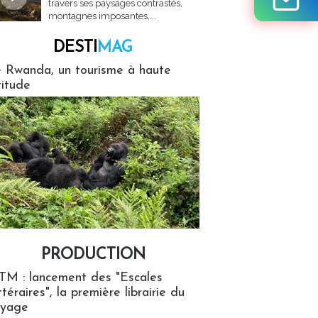
travers ses paysages contrastés,
montagnes imposantes,...
DESTI
MAG
MAG
 Rwanda, un tourisme à haute
titude
PRODUCTION
ion
TM : lancement des "Escales
ttéraires", la première librairie du
oyage