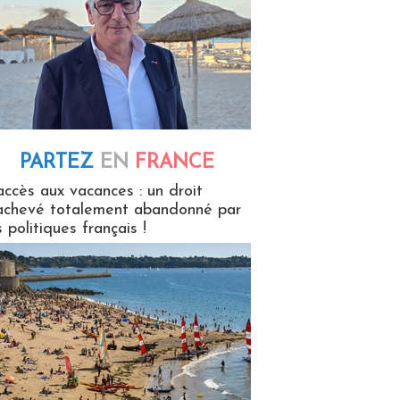
PARTEZ
EN
FRANCE
 en France
accès aux vacances : un droit
achevé totalement abandonné par
s politiques français !