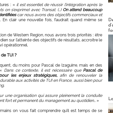
tures : «
il est essentiel de réussir l’intégration après le
s on s’exprime) avec Transat. (…)
On attend beaucoup
dentifiées
car nous avons des objectifs commerciaux et
Actus V
. En clair une nouvelle fois, faudrait quand même se
De
d’
fo
tion de Western Region, nous avons trois priorités : être
n sur l’atteinte des objectifs de résultats, accroitre le
vi opérationnel.
e de TUI ?
iquent, du moins pour Pascal de Izaguirre, mais en des
 «
Dans ce contexte, il est nécessaire que
Pascal de
our les enjeux stratégiques,
afin de renouveler la
 durable aux activités de TUI en France, aussi bien pour
ng.
 une organisation qui assure pleinement la conduite
Webinai
La
ent fort et permanent du management au quotidien…
»
mains on vous fait comprendre qu’il est temps de se