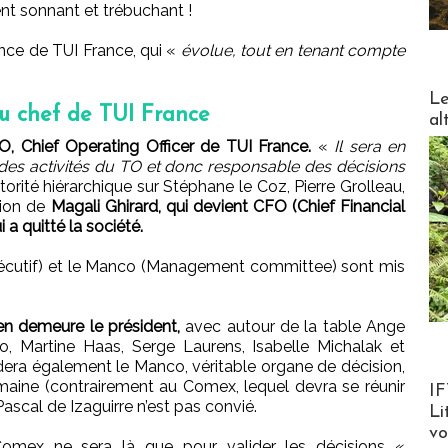
ent sonnant et trébuchant !
nce de TUI France, qui «
évolue, tout en tenant compte
DESTI
Le
u chef de TUI France
al
Chief Operating Officer de TUI France.
«
Il sera en
 des activités du TO et donc responsable des décisions
torité hiérarchique sur Stéphane le Coz, Pierre Grolleau,
tion de
Magali Ghirard, qui devient CFO (Chief Financial
 a quitté la société.
écutif) et le Manco (Management committee) sont mis
en demeure le président,
avec autour de la table Ange
lo, Martine Haas, Serge Laurens, Isabelle Michalak et
dera également le Manco, véritable organe de décision,
Product
semaine (contrairement au Comex, lequel devra se réunir
IF
Pascal de Izaguirre n’est pas convié.
Li
v
e Comex ne sera là que pour valider les décisions «