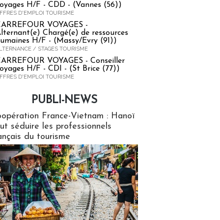
oyages H/F - CDD - (Vannes (56))
FFRES D'EMPLOI TOURISME
CARREFOUR VOYAGES -
lternant(e) Chargé(e) de ressources
umaines H/F - (Massy/Evry (91))
LTERNANCE / STAGES TOURISME
ARREFOUR VOYAGES - Conseiller
oyages H/F - CDI - (St Brice (77))
FFRES D'EMPLOI TOURISME
PUBLI-NEWS
ews
opération France-Vietnam : Hanoï
ut séduire les professionnels
ançais du tourisme