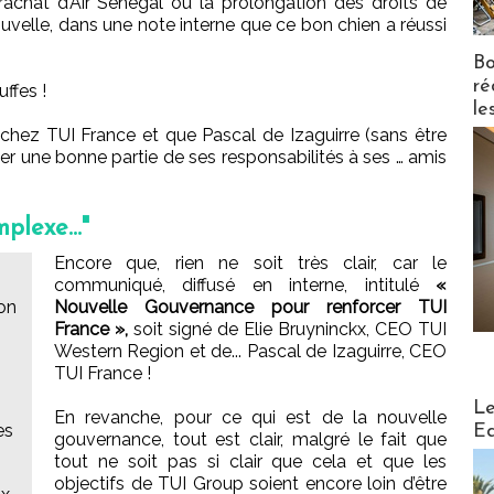
 rachat d’Air Sénégal ou la prolongation des droits de
nouvelle, dans une note interne que ce bon chien a réussi
Bo
ré
uffes !
le
chez TUI France et que Pascal de Izaguirre (sans être
sser une bonne partie de ses responsabilités à ses … amis
.
plexe..."
Encore que, rien ne soit très clair, car le
communiqué, diffusé en interne, intitulé
«
on
Nouvelle Gouvernance pour renforcer TUI
France »,
soit signé de Elie Bruyninckx, CEO TUI
Western Region et de... Pascal de Izaguirre, CEO
TUI France !
Distribu
Le
En revanche, pour ce qui est de la nouvelle
es
Ed
gouvernance, tout est clair, malgré le fait que
tout ne soit pas si clair que cela et que les
objectifs de TUI Group soient encore loin d’être