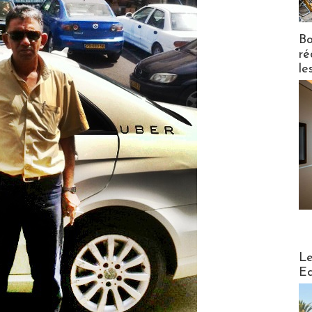
Bo
ré
le
Distribu
Le
Ed