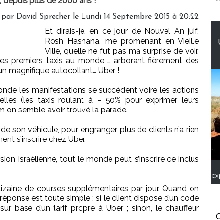
it, depuis plus de 2000 ans !
 par David Sprecher le Lundi 14 Septembre 2015 à 20:22
Et dirais-je, en ce jour de Nouvel An juif,
Rosh Hashana, me promenant en Vieille
Ville, quelle ne fut pas ma surprise de voir,
es premiers taxis au monde … arborant fièrement des
un magnifique autocollant… Uber !
onde les manifestations se succèdent voire les actions
lles (les taxis roulant à – 50% pour exprimer leurs
lem on semble avoir trouvé la parade.
de son véhicule, pour engranger plus de clients n’a rien
nt s’inscrire chez Uber.
rsion israélienne, tout le monde peut s’inscrire ce inclus
ex
dizaine de courses supplémentaires par jour. Quand on
 réponse est toute simple : si le client dispose d’un code
sur base d’un tarif propre à Uber ; sinon, le chauffeur
C