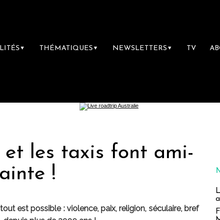
LITÉS
THÉMATIQUES
NEWSLETTERS
TV
A
▼
▼
▼
 et les taxis font ami-
ainte !
L
a
out est possible : violence, paix, religion, séculaire, bref
F
M