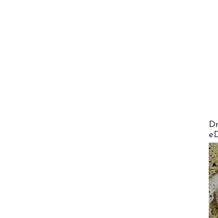
AirMa
Dr
e