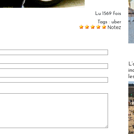
Lu 1569 fois
Tags
:
uber
Notez
Partez
L’
in
le