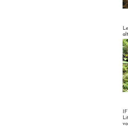
DESTI
Le
al
Product
IF
Li
v