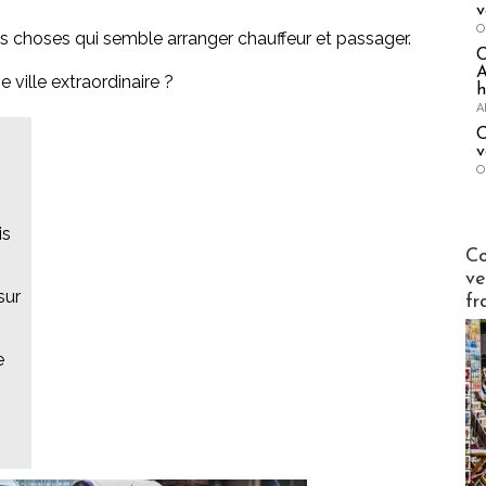
v
O
les choses qui semble arranger chauffeur et passager.
A
e ville extraordinaire ?
h
A
C
v
O
is
Publi-n
Co
ve
sur
fr
e