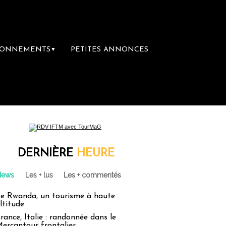
BONNEMENTS
PETITES ANNONCES
▼
DERNIÈRE
HEURE
News
Les + lus
Les + commentés
e Rwanda, un tourisme à haute
ltitude
rance, Italie : randonnée dans le
ercantour frontalier