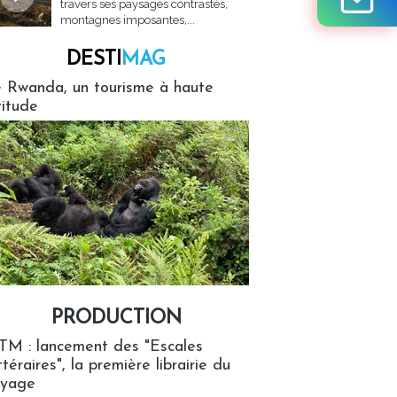
travers ses paysages contrastés,
montagnes imposantes,...
DESTI
MAG
MAG
 Rwanda, un tourisme à haute
titude
PRODUCTION
ion
TM : lancement des "Escales
ttéraires", la première librairie du
oyage