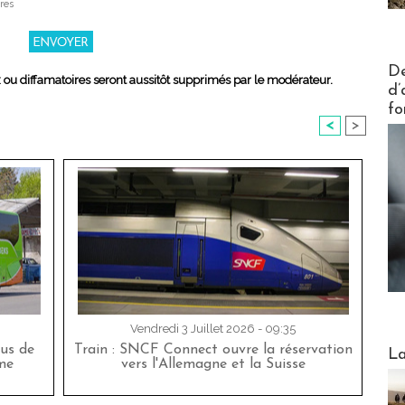
res
Actus V
De
x ou diffamatoires seront aussitôt supprimés par le modérateur.
d’
fo
<
>
Vendredi 3 Juillet 2026 - 09:35
Webinai
bus de
Train : SNCF Connect ouvre la réservation
La
me
vers l'Allemagne et la Suisse