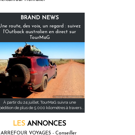
BRAND NEWS
Une route, des voix, un regard : suivez
l’Outback australien en direct sur
TourMaG
À partir du 24 juillet, TourMaG suivra une
pédition de plus de 5 000 kilomètres à travers...
LES
ANNONCES
ARREFOUR VOYAGES - Conseiller