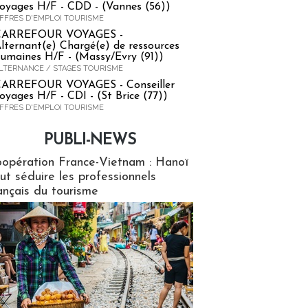
oyages H/F - CDD - (Vannes (56))
FFRES D'EMPLOI TOURISME
CARREFOUR VOYAGES -
lternant(e) Chargé(e) de ressources
umaines H/F - (Massy/Evry (91))
LTERNANCE / STAGES TOURISME
ARREFOUR VOYAGES - Conseiller
oyages H/F - CDI - (St Brice (77))
FFRES D'EMPLOI TOURISME
PUBLI-NEWS
ews
opération France-Vietnam : Hanoï
ut séduire les professionnels
ançais du tourisme