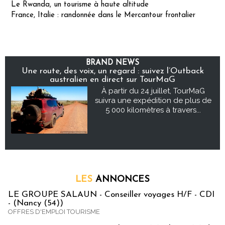
Le Rwanda, un tourisme à haute altitude
France, Italie : randonnée dans le Mercantour frontalier
BRAND NEWS
Une route, des voix, un regard : suivez l’Outback
australien en direct sur TourMaG
À partir du 24 juillet, TourMaG
suivra une expédition de plus de
5 000 kilomètres à travers...
LES
ANNONCES
LE GROUPE SALAUN - Conseiller voyages H/F - CDI
- (Nancy (54))
OFFRES D'EMPLOI TOURISME