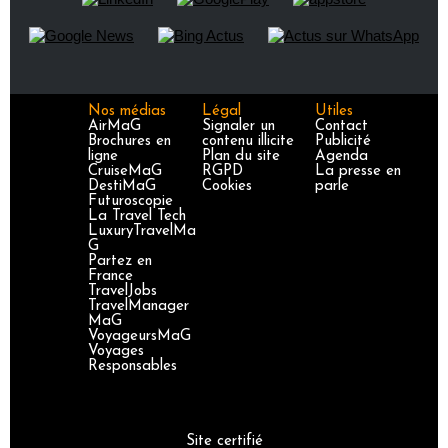
Nos médias
Légal
Utiles
AirMaG
Signaler un
Contact
Brochures en
contenu illicite
Publicité
ligne
Plan du site
Agenda
CruiseMaG
RGPD
La presse en
DestiMaG
Cookies
parle
Futuroscopie
La Travel Tech
LuxuryTravelMa
G
Partez en
France
TravelJobs
TravelManager
MaG
VoyageursMaG
Voyages
Responsables
Site certifié