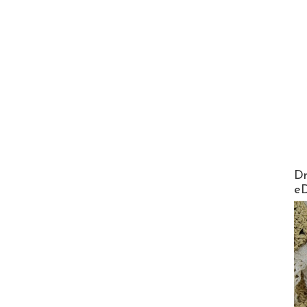
AirMa
Dr
e