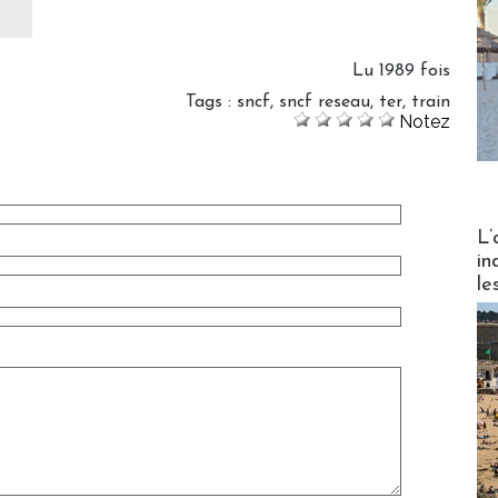
Lu 1989 fois
Tags
:
sncf
,
sncf reseau
,
ter
,
train
Notez
Partez
L’
in
le