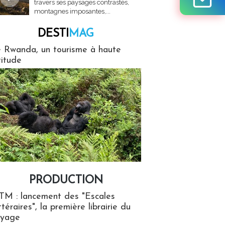
travers ses paysages contrastés,
montagnes imposantes,...
DESTI
MAG
MAG
 Rwanda, un tourisme à haute
titude
PRODUCTION
ion
TM : lancement des "Escales
ttéraires", la première librairie du
oyage