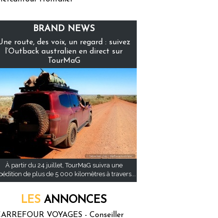
BRAND NEWS
Une route, des voix, un regard : suivez
l’Outback australien en direct sur
TourMaG
À partir du 24 juillet, TourMaG suivra une
pédition de plus de 5 000 kilomètres à travers...
LES
ANNONCES
ARREFOUR VOYAGES - Conseiller