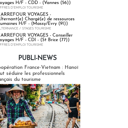
oyages H/F - CDD - (Vannes (56))
FFRES D'EMPLOI TOURISME
CARREFOUR VOYAGES -
lternant(e) Chargé(e) de ressources
umaines H/F - (Massy/Evry (91))
LTERNANCE / STAGES TOURISME
ARREFOUR VOYAGES - Conseiller
oyages H/F - CDI - (St Brice (77))
FFRES D'EMPLOI TOURISME
PUBLI-NEWS
ews
opération France-Vietnam : Hanoï
ut séduire les professionnels
ançais du tourisme