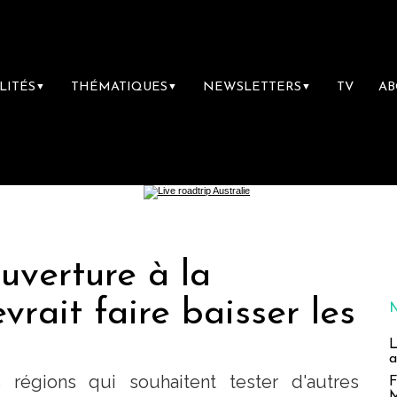
LITÉS
THÉMATIQUES
NEWSLETTERS
TV
A
▼
▼
▼
'ouverture à la
vrait faire baisser les
L
a
régions qui souhaitent tester d'autres
F
M