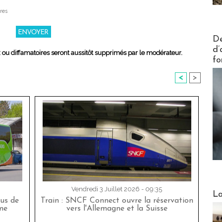
res
Actus V
De
d’
x ou diffamatoires seront aussitôt supprimés par le modérateur.
fo
<
>
Vendredi 3 Juillet 2026 - 09:35
Webinai
La
bus de
Train : SNCF Connect ouvre la réservation
me
vers l'Allemagne et la Suisse