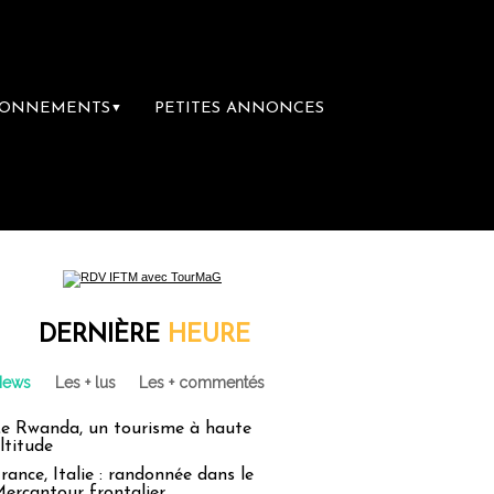
BONNEMENTS
PETITES ANNONCES
▼
DERNIÈRE
HEURE
News
Les + lus
Les + commentés
e Rwanda, un tourisme à haute
ltitude
rance, Italie : randonnée dans le
ercantour frontalier