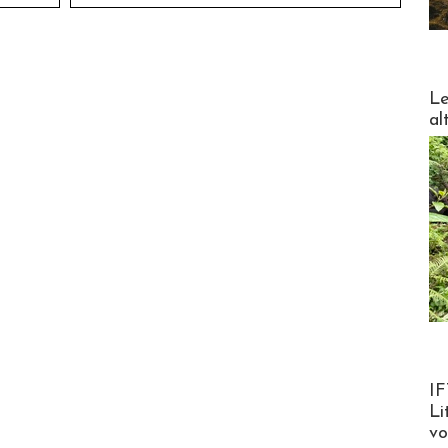
DESTI
Le
al
Product
IF
Li
v