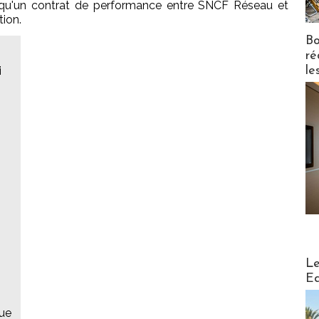
rs, qu'un contrat de performance entre SNCF Réseau et
tion.
Bo
ré
le
i
Distribu
Le
Ed
que