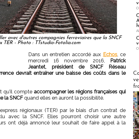
v
O
A
h
A
ller avec d'autres compagnies ferroviaires que la SNCF
C
x TER - Photo : TTstudio-Fotolia.com
v
O
Dans un entretien accordé aux
Echos
, ce
mercredi 16 novembre 2016,
Patrick
Jeantet, président de SNCF Réseau
Publi-n
rrence devrait entraîner une baisse des coûts dans le
Co
ve
fr
t qu'il compte
accompagner les régions françaises qui
ue la SNCF
quand elles en auront la possibilité.
 express régionaux (TER) par le biais d'un contrat de
clu avec la SNCF. Elles pourront choisir une autre
eurs ont déjà annoncé leur souhait de faire appel à la