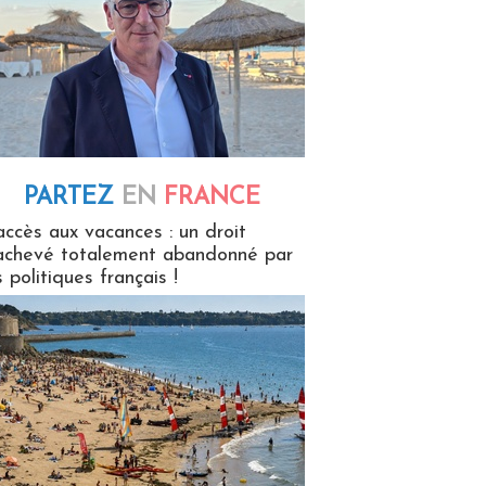
PARTEZ
EN
FRANCE
 en France
accès aux vacances : un droit
achevé totalement abandonné par
s politiques français !