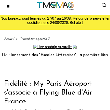
☰
Nos bureaux sont fermés du 27/07 au 16/08. Retour de la newsletter
quotidienne le 24/08/2026. Bel été !
Accueil
>
TravelManagerMaG
 lancement des "Escales Littéraires", la première librairie 
Fidélité : My Paris Aéroport
s'associe à Flying Blue d'Air
France