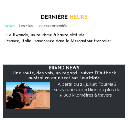
DERNIÈRE
HEURE
News
Les + lus
Les + commentés
Le Rwanda, un tourisme à haute altitude
France, Italie : randonnée dans le Mercantour frontalier
BRAND NEWS
Une route, des voix, un regard : suivez l’Outback
australien en direct sur TourMaG
À partir du 24 juillet, TourMaG
suivra une expédition de plus de
5 000 kilomètres à travers...