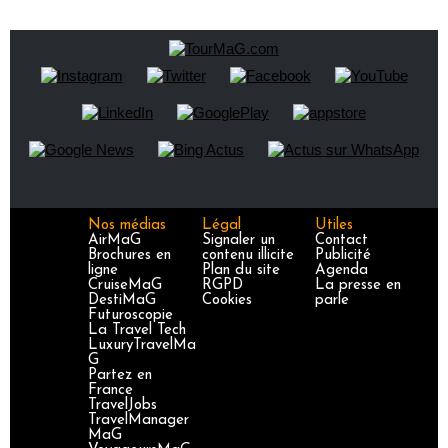
Nos médias
Légal
Utiles
AirMaG
Signaler un
Contact
Brochures en
contenu illicite
Publicité
ligne
Plan du site
Agenda
CruiseMaG
RGPD
La presse en
DestiMaG
Cookies
parle
Futuroscopie
La Travel Tech
LuxuryTravelMa
G
Partez en
France
TravelJobs
TravelManager
MaG