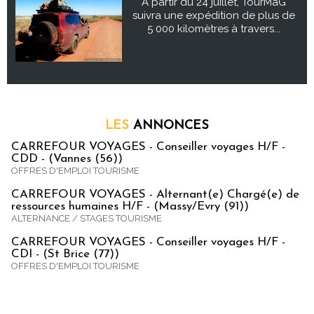
À partir du 24 juillet, TourMaG
suivra une expédition de plus de
5 000 kilomètres à travers...
LES
ANNONCES
CARREFOUR VOYAGES - Conseiller voyages H/F -
CDD - (Vannes (56))
OFFRES D'EMPLOI TOURISME
CARREFOUR VOYAGES - Alternant(e) Chargé(e) de
ressources humaines H/F - (Massy/Evry (91))
ALTERNANCE / STAGES TOURISME
CARREFOUR VOYAGES - Conseiller voyages H/F -
CDI - (St Brice (77))
OFFRES D'EMPLOI TOURISME