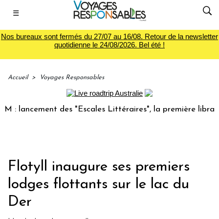
☰
Nos bureaux sont fermés du 27/07 au 16/08. Retour de la newsletter
quotidienne le 24/08/2026. Bel été !
Accueil
>
Voyages Responsables
lancement des "Escales Littéraires", la première librairie d
Flotyll inaugure ses premiers
lodges flottants sur le lac du
Der