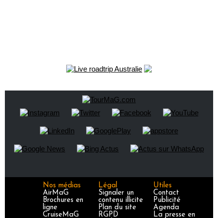
Nos médias
Légal
Utiles
AirMaG
Signaler un
Contact
Brochures en
contenu illicite
Publicité
ligne
Plan du site
Agenda
CruiseMaG
RGPD
La presse en