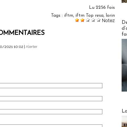
Lu 2256 fois
Tags
:
iftm
,
iftm Top resa
,
lorin
Notez
Actus V
De
d’
OMMENTAIRES
fo
10/2021 10:02
|
Alerter
Webinai
La