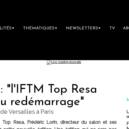
LITÉS
THÉMATIQUES
NEWSLETTERS
TV
A
▼
▼
▼
 : "l'IFTM Top Resa
 du redémarrage"
de Versailles à Paris
L
a
M Top Resa, Frédéric Lorin, directeur du salon et ses
F
M