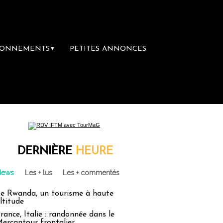
BONNEMENTS
PETITES ANNONCES
▼
DERNIÈRE
HEURE
News
Les + lus
Les + commentés
e Rwanda, un tourisme à haute
ltitude
rance, Italie : randonnée dans le
ercantour frontalier