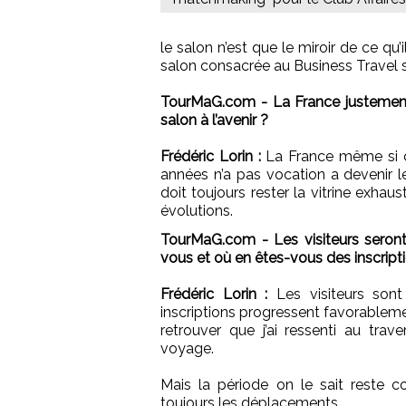
le salon n’est que le miroir de ce qu’
salon consacrée au Business Travel s
TourMaG.com - La France justement e
salon à l’avenir ?
Frédéric Lorin :
La France même si c
années n’a pas vocation a devenir le
doit toujours rester la vitrine exha
évolutions.
TourMaG.com - Les visiteurs seront 
vous et où en êtes-vous des inscript
Frédéric Lorin :
Les visiteurs sont 
inscriptions progressent favorableme
retrouver que j’ai ressenti au t
voyage.
Mais la période on le sait reste co
toujours les déplacements.