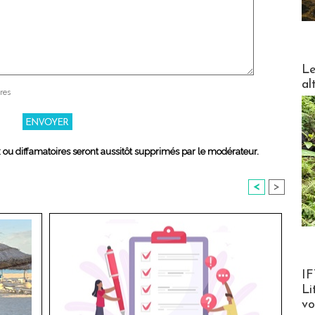
DESTI
Le
al
res
x ou diffamatoires seront aussitôt supprimés par le modérateur.
<
>
Product
IF
Li
v