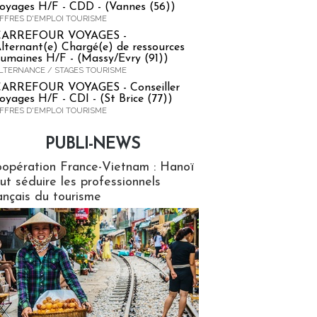
oyages H/F - CDD - (Vannes (56))
FFRES D'EMPLOI TOURISME
CARREFOUR VOYAGES -
lternant(e) Chargé(e) de ressources
umaines H/F - (Massy/Evry (91))
LTERNANCE / STAGES TOURISME
ARREFOUR VOYAGES - Conseiller
oyages H/F - CDI - (St Brice (77))
FFRES D'EMPLOI TOURISME
PUBLI-NEWS
ews
opération France-Vietnam : Hanoï
ut séduire les professionnels
ançais du tourisme