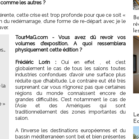
ion comme les autres ?
férente, cette crise est trop profonde pour que ce soit «
Bo
on du redémarrage, d’une forme de re-départ avec je le
ré
ver.
le
TourMaG.com - Vous avez dû revoir vos
volumes d’exposition. A quoi ressemblera
es…
physiquement cette édition ?
Frédéric Lorin :
Oui en effet , et c’est
globalement le cas de tous les salons toutes
industries confondues d’avoir une surface plus
réduite que d’habitude. Le contraire eut été très
 la
surprenant car vous n’ignorez pas que certaines
régions du monde connaissent encore de
grandes difficultés. C’est notamment le cas de
e »
l’Asie et des Amériques qui sont
traditionnellement des zones importantes du
Distribu
Le
salon.
Ed
A l’inverse les destinations européennes et du
bassin méditerranéen sont bel et bien présentes