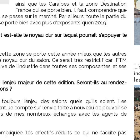
ainsi que les Caraïbes et la zone Destination
France qui se porte bien. Il faut comprendre que
il se passe sur le marché. Par ailleurs, toute la partie du
e porte bien avec plus d’exposants qu’en 2019.
st-elle le noyau dur sur lequel pourrait s’appuyer le
ette zone se porte cette année mieux que les autres
 noyau dur du salon. Ce serait très restrictif car IFTM
Partez
ustive de l’industrie dans toutes ses composantes et ses
L’
in
le
l’enjeu majeur de cette édition. Seront-ils au rendez-
ions ?
toujours l’enjeu des salons quels qu'ils soient. Les
nt. Je compte sur l’envie forte à nouveau de pouvoir se
ravers de mes nombreux échanges avec les agents de
mpliquée, les effectifs réduits ce qui ne facilite pas