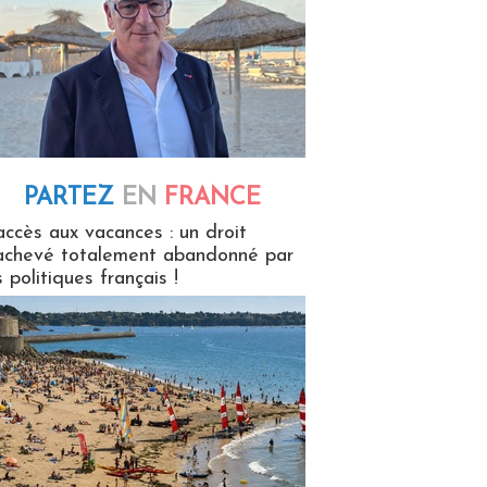
PARTEZ
EN
FRANCE
 en France
accès aux vacances : un droit
achevé totalement abandonné par
s politiques français !