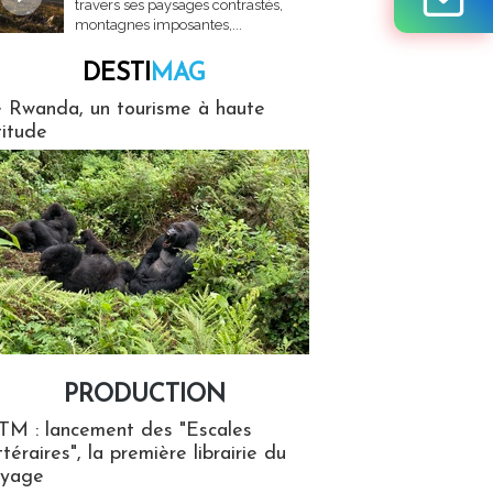
travers ses paysages contrastés,
montagnes imposantes,...
DESTI
MAG
MAG
 Rwanda, un tourisme à haute
titude
PRODUCTION
ion
TM : lancement des "Escales
ttéraires", la première librairie du
oyage