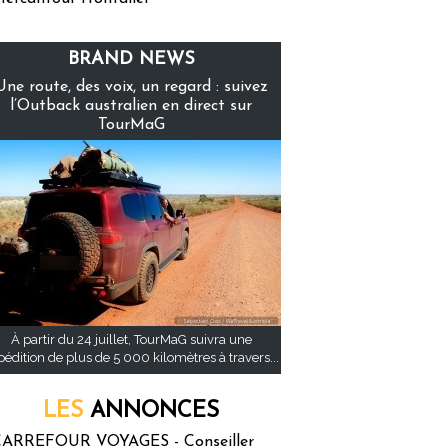
BRAND NEWS
Une route, des voix, un regard : suivez
l’Outback australien en direct sur
TourMaG
À partir du 24 juillet, TourMaG suivra une
pédition de plus de 5 000 kilomètres à travers...
LES
ANNONCES
ARREFOUR VOYAGES - Conseiller