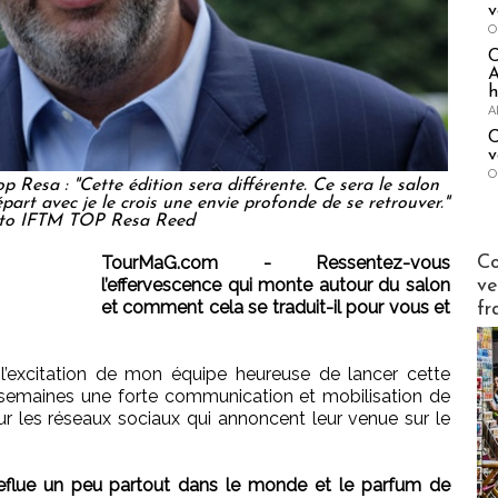
v
O
A
h
A
C
v
O
op Resa : "Cette édition sera différente. Ce sera le salon
art avec je le crois une envie profonde de se retrouver."
oto IFTM TOP Resa Reed
Publi-n
TourMaG.com - Ressentez-vous
Co
l’effervescence qui monte autour du salon
ve
et comment cela se traduit-il pour vous et
fr
l’excitation de mon équipe heureuse de lancer cette
 semaines une forte communication et mobilisation de
ur les réseaux sociaux qui annoncent leur venue sur le
flue un peu partout dans le monde et le parfum de