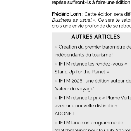
reprise suffiront-ils à faire une édit
Frédéric Lorin :
Cette édition sera dif
Business as usual
». Ce sera le sal
crois une envie profonde de se retrou
AUTRES ARTICLES
Création du premier baromètre d
indépendants du tourisme !
IFTM relance les rendez-vous «
Stand Up for the Planet »
IFTM 2026 : une édition autour de
"valeur du voyage"
IFTM relance le prix « Plume Vert
avec une nouvelle distinction
ADONET
IFTM lance un programme de
"matchmaking" pour le Club Affaires