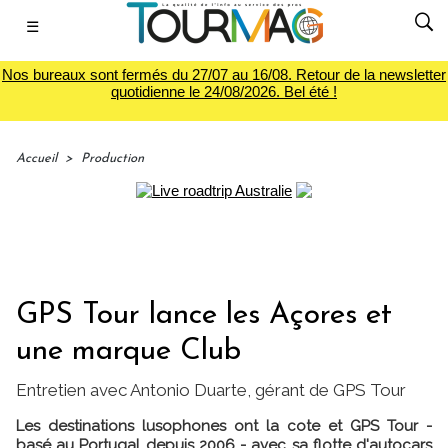
☰
Nos bureaux sont fermés du 27/07 au 16/08. Retour de la newsletter
quotidienne le 24/08/2026. Bel été !
Accueil
>
Production
GPS Tour lance les Açores et
une marque Club
Entretien avec Antonio Duarte, gérant de GPS Tour
Les destinations lusophones ont la cote et GPS Tour -
basé au Portugal depuis 2006 - avec sa flotte d'autocars