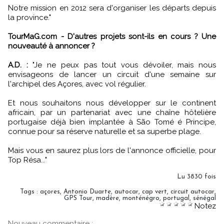
Notre mission en 2012 sera d'organiser les départs depuis
la province."
TourMaG.com - D'autres projets sont-ils en cours ? Une
nouveauté à annoncer ?
A.D. :
"Je ne peux pas tout vous dévoiler, mais nous
envisageons de lancer un circuit d'une semaine sur
l'archipel des Açores, avec vol régulier.
Et nous souhaitons nous développer sur le continent
africain, par un partenariat avec une chaîne hôtelière
portugaise déjà bien implantée à São Tomé é Principe,
connue pour sa réserve naturelle et sa superbe plage.
Mais vous en saurez plus lors de l'annonce officielle, pour
Top Résa..."
Lu 3830 fois
Tags
:
açores
,
Antonio Duarte
,
autocar
,
cap vert
,
circuit autocar
,
GPS Tour
,
madère
,
monténégro
,
portugal
,
sénégal
Notez
Nouveau commentaire :