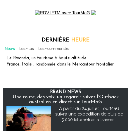
DERNIÈRE
HEURE
News
Les + lus
Les + commentés
Le Rwanda, un tourisme à haute altitude
France, Italie : randonnée dans le Mercantour frontalier
BRAND NEWS
Une route, des voix, un regard : suivez l’Outback
australien en direct sur TourMaG
À partir du 24 juillet, TourMaG
suivra une expédition de plus de
5 000 kilomètres à travers...