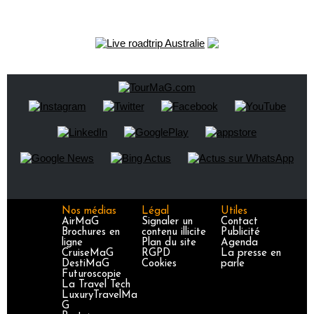
Nos médias
Légal
Utiles
AirMaG
Signaler un
Contact
Brochures en
contenu illicite
Publicité
ligne
Plan du site
Agenda
CruiseMaG
RGPD
La presse en
DestiMaG
Cookies
parle
Futuroscopie
La Travel Tech
LuxuryTravelMa
G