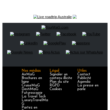
Nos médias
Légal
Utiles
AirMaG
Signaler un
Contact
Brochures en
contenu illicite
Publicité
ligne
Plan du site
Agenda
CruiseMaG
RGPD
La presse en
DestiMaG
Cookies
parle
Futuroscopie
La Travel Tech
LuxuryTravelMa
G
Partez en