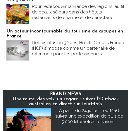
Pour redécouvrir la France des régions, au fil
de beaux séjours dans des hôtels-
restaurants de charme et de caractère....
Un acteur incontournable du tourisme de groupes en
France
Depuis plus de 32 ans, Hôtels Circuits France
(HCF) s’impose comme un partenaire de
référence pour les professionnels...
BRAND NEWS
Une route, des voix, un regard : suivez l’Outback
australien en direct sur TourMaG
À partir du 24 juillet, TourMaG
suivra une expédition de plus de
5 000 kilomètres à travers...