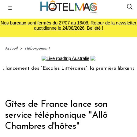
☰
Nos bureaux sont fermés du 27/07 au 16/08. Retour de la newsletter
quotidienne le 24/08/2026. Bel été !
Accueil
>
Hébergement
ncement des "Escales Littéraires", la première librairie du 
Gîtes de France lance son
service téléphonique "Allô
Chambres d'hôtes"