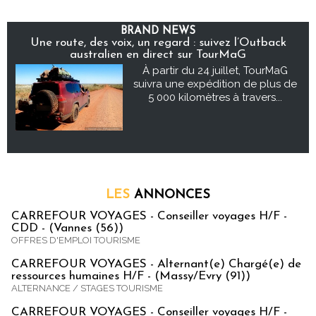
BRAND NEWS
Une route, des voix, un regard : suivez l’Outback
australien en direct sur TourMaG
À partir du 24 juillet, TourMaG
suivra une expédition de plus de
5 000 kilomètres à travers...
LES
ANNONCES
CARREFOUR VOYAGES - Conseiller voyages H/F -
CDD - (Vannes (56))
OFFRES D'EMPLOI TOURISME
CARREFOUR VOYAGES - Alternant(e) Chargé(e) de
ressources humaines H/F - (Massy/Evry (91))
ALTERNANCE / STAGES TOURISME
CARREFOUR VOYAGES - Conseiller voyages H/F -