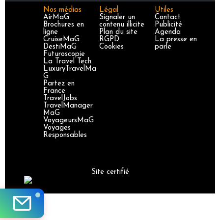
Nos médias
Légal
Utiles
AirMaG
Signaler un
Contact
Brochures en
contenu illicite
Publicité
ligne
Plan du site
Agenda
CruiseMaG
RGPD
La presse en
DestiMaG
Cookies
parle
Futuroscopie
La Travel Tech
LuxuryTravelMa
G
Partez en
France
TravelJobs
TravelManager
MaG
VoyageursMaG
Voyages
Responsables
Site certifié