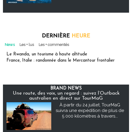
DERNIÈRE
HEURE
News
Les + lus
Les + commentés
Le Rwanda, un tourisme à haute altitude
France, Italie : randonnée dans le Mercantour frontalier
BRAND NEWS
Une route, des voix, un regard : suivez l’Outback
australien en direct sur TourMaG
À partir du 24 juillet, TourMaG
suivra une expédition de plus de
5 000 kilomètres à travers...