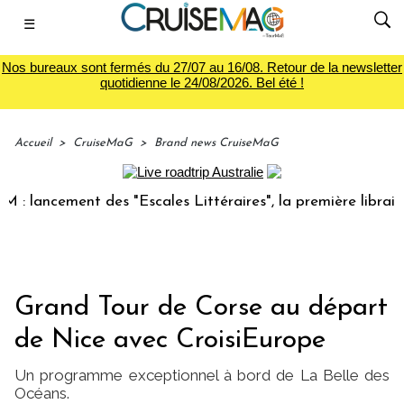
☰
Nos bureaux sont fermés du 27/07 au 16/08. Retour de la newsletter
quotidienne le 24/08/2026. Bel été !
Accueil
>
CruiseMaG
>
Brand news CruiseMaG
ancement des "Escales Littéraires", la première librairie du
Grand Tour de Corse au départ
de Nice avec CroisiEurope
Un programme exceptionnel à bord de La Belle des
Océans.