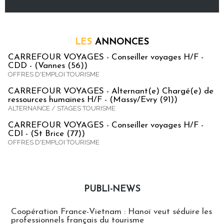
LES
ANNONCES
CARREFOUR VOYAGES - Conseiller voyages H/F -
CDD - (Vannes (56))
OFFRES D'EMPLOI TOURISME
CARREFOUR VOYAGES - Alternant(e) Chargé(e) de
ressources humaines H/F - (Massy/Evry (91))
ALTERNANCE / STAGES TOURISME
CARREFOUR VOYAGES - Conseiller voyages H/F -
CDI - (St Brice (77))
OFFRES D'EMPLOI TOURISME
PUBLI-NEWS
Publi-news
Coopération France-Vietnam : Hanoï veut séduire les
professionnels français du tourisme