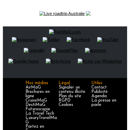
Nos médias
Légal
Utiles
AirMaG
Signaler un
Contact
Brochures en
contenu illicite
Publicité
ligne
Plan du site
Agenda
CruiseMaG
RGPD
La presse en
DestiMaG
Cookies
parle
Futuroscopie
La Travel Tech
LuxuryTravelMa
G
Partez en