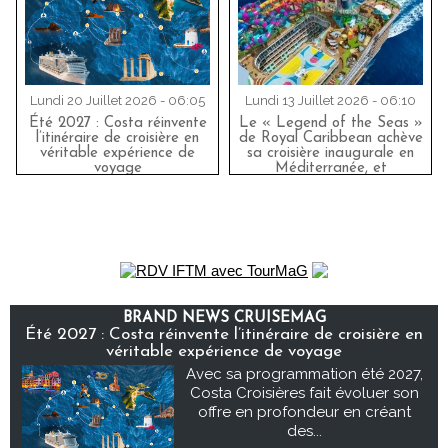
Lundi 20 Juillet 2026 - 06:05
Lundi 13 Juillet 2026 - 06:10
Été 2027 : Costa réinvente
Le « Legend of the Seas »
l’itinéraire de croisière en
de Royal Caribbean achève
véritable expérience de
sa croisière inaugurale en
voyage
Méditerranée, et
impressionne les
professionnels du secteur
BRAND NEWS CRUISEMAG
Été 2027 : Costa réinvente l’itinéraire de croisière en
véritable expérience de voyage
Avec sa programmation été 2027,
Costa Croisières fait évoluer son
offre en profondeur en créant
des...