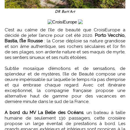
DR Batt’Art
C’est au calme de l’île de beauté que CroisiEurope a
décidé de jeter l’ancre pour cet été 2020.
Porto Vecchio,
Bastia, l’Île Rousse
: la Corse déploie sa nature grandiose
et son âme authentique, ses rochers séculaires et l’or fin
de ses plages, son ardente nature et ses maquis de myrte,
ses sentiers sinueux et ses nuits étoilées.
Subtile mosaïque d’émotions et de sensations, de
splendeur et de mystères, l’île de Beauté compose une
œuvre impérissable sur laquelle le temps n’a pas d’emprise
et qui embrase chaque regard. Avec cet itinéraire
exceptionnel, la compagnie française propose une
alternative haut de gamme pour des vacances en
dernière minute dans le sud de la France.
A bord du MV La Belle des Océans
, un bateau à taille
humaine de seulement 130 passagers, cette croisière
propose un large éventail de prestations à bord. Les
grands espaces extérieurs et intérieurs sont propices à la