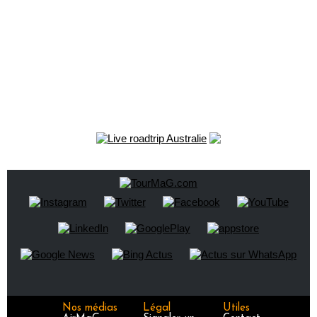
Nos médias
Légal
Utiles