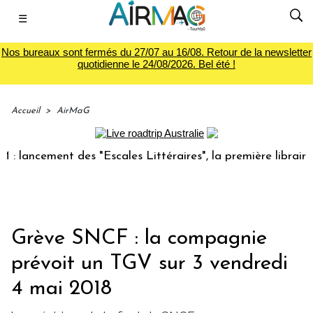
☰
Nos bureaux sont fermés du 27/07 au 16/08. Retour de la newsletter
quotidienne le 24/08/2026. Bel été !
Accueil
>
AirMaG
cement des "Escales Littéraires", la première librairie du v
Grève SNCF : la compagnie
prévoit un TGV sur 3 vendredi
4 mai 2018