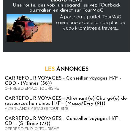
BRAND NEWS
Une route, des voix, un regard : suivez l’Outback
australien en direct sur TourMaG
À partir du 24 juillet, TourMaG
suivra une expédition de plus de
5 000 kilomètres à travers...
LES
ANNONCES
CARREFOUR VOYAGES - Conseiller voyages H/F -
CDD - (Vannes (56))
OFFRES D'EMPLOI TOURISME
CARREFOUR VOYAGES - Alternant(e) Chargé(e) de
ressources humaines H/F - (Massy/Evry (91))
ALTERNANCE / STAGES TOURISME
CARREFOUR VOYAGES - Conseiller voyages H/F -
CDI - (St Brice (77))
OFFRES D'EMPLOI TOURISME