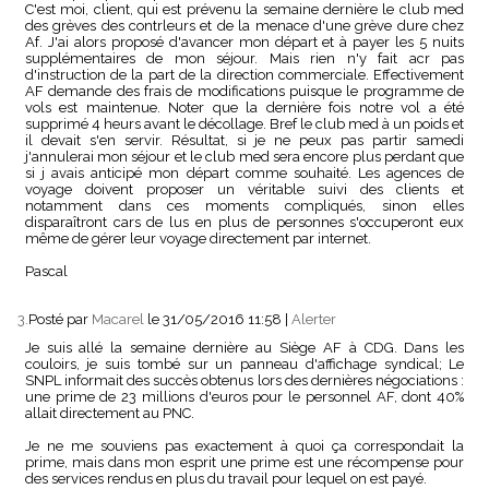
C'est moi, client, qui est prévenu la semaine dernière le club med
des grèves des contrleurs et de la menace d'une grève dure chez
Af. J'ai alors proposé d'avancer mon départ et à payer les 5 nuits
supplémentaires de mon séjour. Mais rien n'y fait acr pas
d'instruction de la part de la direction commerciale. Effectivement
AF demande des frais de modifications puisque le programme de
vols est maintenue. Noter que la dernière fois notre vol a été
supprimé 4 heurs avant le décollage. Bref le club med à un poids et
il devait s'en servir. Résultat, si je ne peux pas partir samedi
j'annulerai mon séjour et le club med sera encore plus perdant que
si j avais anticipé mon départ comme souhaité. Les agences de
voyage doivent proposer un véritable suivi des clients et
notamment dans ces moments compliqués, sinon elles
disparaîtront cars de lus en plus de personnes s'occuperont eux
même de gérer leur voyage directement par internet.
Pascal
3.
Posté par
Macarel
le 31/05/2016 11:58
|
Alerter
Je suis allé la semaine dernière au Siège AF à CDG. Dans les
couloirs, je suis tombé sur un panneau d'affichage syndical; Le
SNPL informait des succès obtenus lors des dernières négociations :
une prime de 23 millions d'euros pour le personnel AF, dont 40%
allait directement au PNC.
Je ne me souviens pas exactement à quoi ça correspondait la
prime, mais dans mon esprit une prime est une récompense pour
des services rendus en plus du travail pour lequel on est payé.