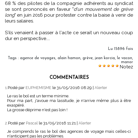
68 % des pilotes de la compagnie adhérents au syndicat
se sont prononcés en faveur "
d'un mouvement de grève
long
" en juin 2016 pour protester contre la baise à venir de
leurs salaires.
S'ils venaient à passer à l'acte ce serait un nouveau coup
dur en perspective....
Lu 15896 fois
Tags
:
agence de voyages
,
alain hamon
,
grève
,
jean korcia
,
le vacon
,
manor
Notez
COMMENTAIRES
1.
Posté par
EUPHEMISME
le 31/05/2016 08:29
|
Alerter
Le ras le bol est un terme minime.
Pour ma part, j'avoue ma lassitude, je n'arrive même plus à être
exaspéré.
La grosse déprime n'est pas loin !
2.
Posté par
Pascal
le 31/05/2016 11:21
|
Alerter
Je comprends le ras le bol des agences de voyage mais celles-ci
n'anticipent pas les problèmes.