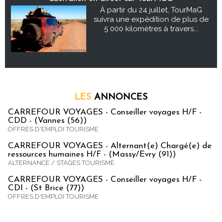
À partir du 24 juillet, TourMaG
suivra une expédition de plus de
5 000 kilomètres à travers...
LES
ANNONCES
CARREFOUR VOYAGES - Conseiller voyages H/F -
CDD - (Vannes (56))
OFFRES D'EMPLOI TOURISME
CARREFOUR VOYAGES - Alternant(e) Chargé(e) de
ressources humaines H/F - (Massy/Evry (91))
ALTERNANCE / STAGES TOURISME
CARREFOUR VOYAGES - Conseiller voyages H/F -
CDI - (St Brice (77))
OFFRES D'EMPLOI TOURISME