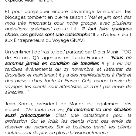
explique Alain Hamon.
Et pour compliquer encore davantage la situation, les
blocages tombent en pleine saison : "
Mai et juin sont des
mois très importants pour notre groupe, avec plusieurs
opérations spéciales"
ajoute t-il.
"
Il faut faire quelques
chose, ces grèves sont une catastrophe
",
Il a d'ailleurs écrit
aux Entrepreneurs du Voyage (SNAV).
Un sentiment de "ras-le-bol" partagé par Didier Munin, PDG
de Boiloris (30 agences en Ile-de-France) :
"
Nous ne
sommes jamais en condition de travailler.
Il y a eu les
terribles évènements du 13 novembre et l'attentat de
Bruxelles, et maintenant il y a des manifestations à Paris et
des grèves dans toute la France. Cela coupe l'envie de
voyager, les clients sont attentistes, ils n'ont pas envie de
s'inscrire... "
Jean Korcia, président de Manor est également très
inquiet :
"De toute ma vie,
j'ai rarement vu une situation
aussi préoccupante
. C'est une catastrophe pour la
profession. Sur le loisir, les clients n'ont pas envie de
réserver de vacances. Sur le business travel, les clients
s'intéressent de plus en plus à la visioconférence.