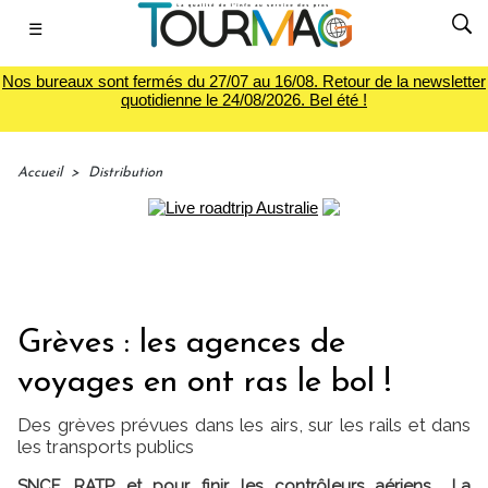
☰
Nos bureaux sont fermés du 27/07 au 16/08. Retour de la newsletter
quotidienne le 24/08/2026. Bel été !
Accueil
>
Distribution
Grèves : les agences de
voyages en ont ras le bol !
Des grèves prévues dans les airs, sur les rails et dans
les transports publics
SNCF, RATP et pour finir les contrôleurs aériens... La