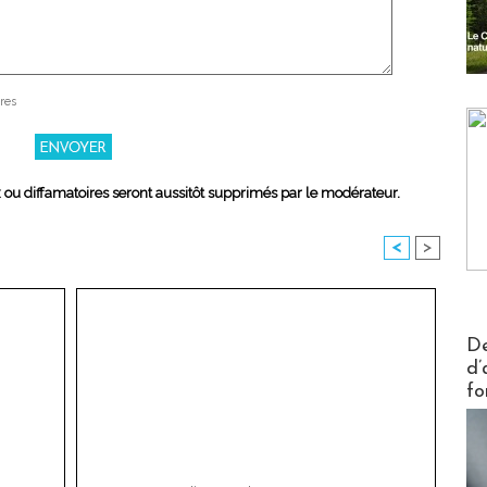
res
x ou diffamatoires seront aussitôt supprimés par le modérateur.
<
>
Actus V
De
d’
fo