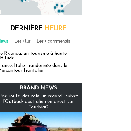
DERNIÈRE
HEURE
News
Les + lus
Les + commentés
e Rwanda, un tourisme à haute
ltitude
rance, Italie : randonnée dans le
ercantour frontalier
BRAND NEWS
Une route, des voix, un regard : suivez
l’Outback australien en direct sur
TourMaG