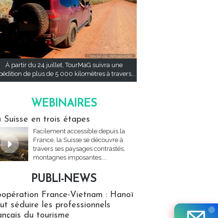
À partir du 24 juillet, TourMaG suivra une
pédition de plus de 5 000 kilomètres à travers...
WEBINAIRES
res
 Suisse en trois étapes
Facilement accessible depuis la
France, la Suisse se découvre à
travers ses paysages contrastés,
montagnes imposantes,...
PUBLI-NEWS
ews
opération France-Vietnam : Hanoï
ut séduire les professionnels
ançais du tourisme