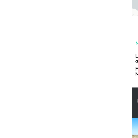
L
a
F
M