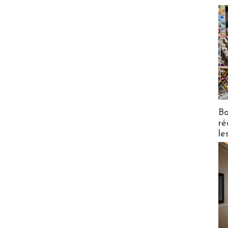
Bo
ré
le