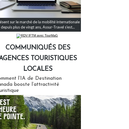
ésent sur le marché de la mobilité internationale
depuis plus de vingt ans, Assur-Travel s'est...
COMMUNIQUÉS DES
AGENCES TOURISTIQUES
LOCALES
qués des agences touristiques locales
mment l’IA de Destination
nada booste l’attractivité
uristique