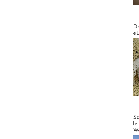
AirMa
Dr
e
Cruise
Sa
le
Wo