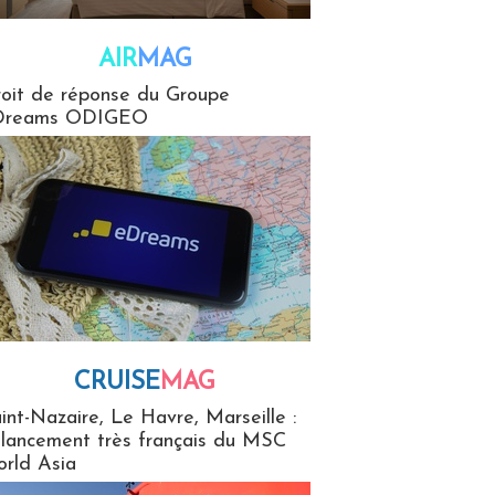
AIR
MAG
G
oit de réponse du Groupe
Dreams ODIGEO
CRUISE
MAG
MaG
int-Nazaire, Le Havre, Marseille :
 lancement très français du MSC
rld Asia