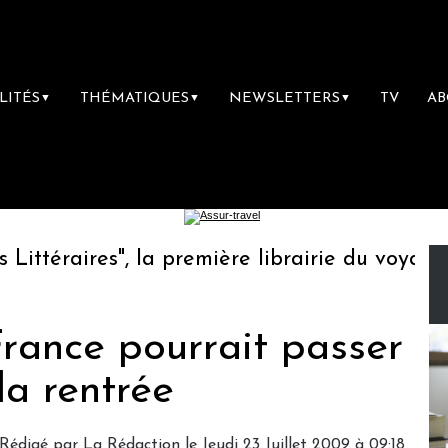
LITÉS
THÉMATIQUES
NEWSLETTERS
TV
A
▼
▼
▼
téraires", la première librairie du voyage
France pourrait passer
la rentrée
Rédigé par
La Rédaction
le Jeudi 23 Juillet 2009 à 09:18