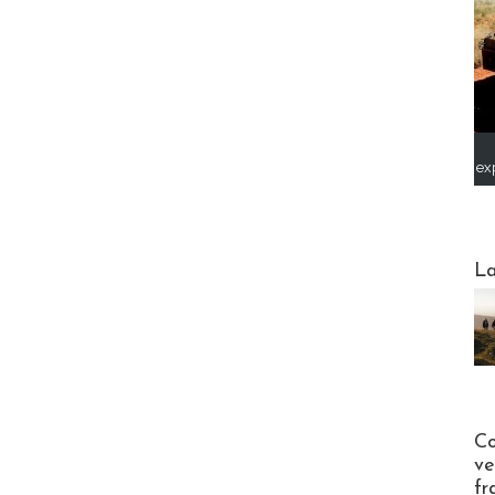
ex
Webinai
La
Publi-n
Co
ve
fr