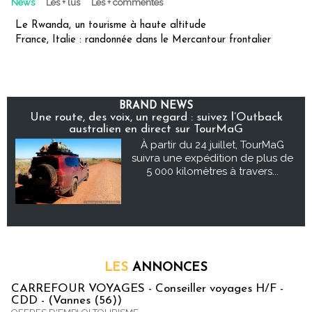
News
Les + lus
Les + commentés
Le Rwanda, un tourisme à haute altitude
France, Italie : randonnée dans le Mercantour frontalier
BRAND NEWS
Une route, des voix, un regard : suivez l’Outback
australien en direct sur TourMaG
À partir du 24 juillet, TourMaG
suivra une expédition de plus de
5 000 kilomètres à travers...
LES
ANNONCES
CARREFOUR VOYAGES - Conseiller voyages H/F -
CDD - (Vannes (56))