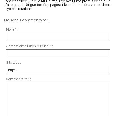
ans en arrière .. Et que Mr De Izaguirre avait juste promis de ne plus
faire pour la fatigue des équipages et la contrainte des vols et de ce
type de rotations..
Nouveau commentaire :
Nom * :
Adresse email (non publiée) * :
Site web :
Commentaire * :