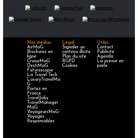
Nos médias
Légal
Utiles
AirMaG
Signaler un
Contact
Brochures en
contenu illicite
Publicité
ligne
Plan du site
Agenda
CruiseMaG
RGPD
La presse en
DestiMaG
Cookies
parle
Futuroscopie
La Travel Tech
LuxuryTravelMa
G
Partez en
France
TravelJobs
TravelManager
MaG
VoyageursMaG
Voyages
Responsables